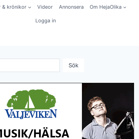
r & krönikor
Videor
Annonsera
Om HejaOlika
Logga in
Sök