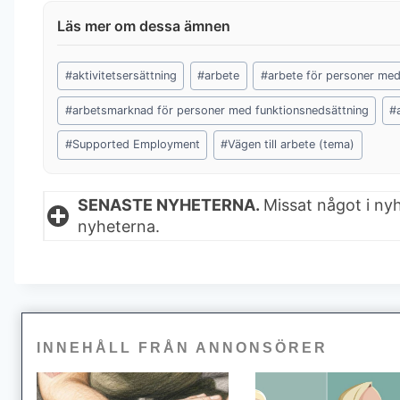
Post
#
aktivitetsersättning
#
arbete
#
arbete för personer med
Tags:
#
arbetsmarknad för personer med funktionsnedsättning
#
#
Supported Employment
#
Vägen till arbete (tema)
SENASTE NYHETERNA.
Missat något i ny
nyheterna.
INNEHÅLL FRÅN ANNONSÖRER