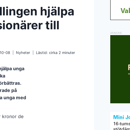
lingen hjälpa
ionärer till
ANNONS
10-08
Nyheter
Lästid: cirka
2
minuter
hjälpa unga
ska
rbättras.
erade på
lpa unga med
 kronor de