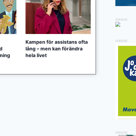
ANNONS
Kampen för assistans ofta
ANNONS
ed
lång – men kan förändra
tning
hela livet
ANNONS