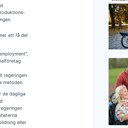
as
troduktions-
ngen.
er att få del
employment”,
alföretag
l regeringen
ra metoden.
r de dagliga
ed
regeringen
mheterna
ildning eller