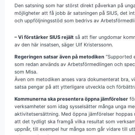
Den satsning som har störst direkt påverkan på ung
möjligheter att få jobb är satsningen på SIUS, det in
och uppföljningsstöd som bedrivs av Arbetsförmedli
– Vi förstärker SIUS rejält
så att fler ungdomar komm
av den här insatsen, säger Ulf Kristerssonn.
Regeringen satsar även på metodiken
”Supported 
som redan används av Arbetsförmedlingen och speci
som Misa.
Även om metodiken anses vara dokumenterat bra, vil
satsa pengar på att ytterligare utveckla och förbätt
Kommunerna ska presentera öppna jämförelser
fö
verksamheter som idag sysselsätter många unga m
aktivitetsersättning. Med öppna jämförelser hoppas 
att det tydligt ska framgå vilka resultat som verksa
uppnår, till exempel hur många som går vidare till utb