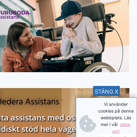
STÄNG X
Vi använder
cookies på denna
webbplats. Läs
mer i vår
data-
och