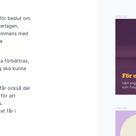
ANNONS
för beslut om
derlagen,
lsammans med
a
a förbättras,
ng ska kunna
år också del
för att
s.
ANNONS
t får i