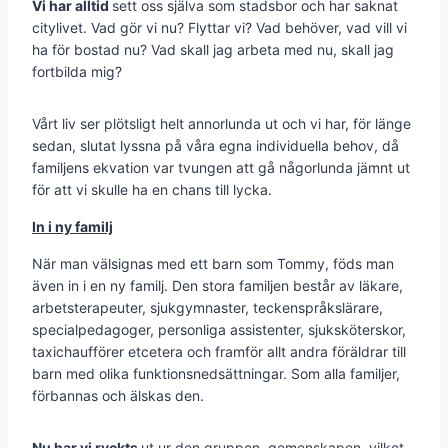
Vi har alltid
sett oss själva som stadsbor och har saknat
citylivet. Vad gör vi nu? Flyttar vi? Vad behöver, vad vill vi
ha för bostad nu? Vad skall jag arbeta med nu, skall jag
fortbilda mig?
Vårt liv ser plötsligt helt annorlunda ut och vi har, för länge
sedan, slutat lyssna på våra egna individuella behov, då
familjens ekvation var tvungen att gå någorlunda jämnt ut
för att vi skulle ha en chans till lycka.
In i ny familj
När man välsignas med ett barn som Tommy, föds man
även in i en ny familj. Den stora familjen består av läkare,
arbetsterapeuter, sjukgymnaster, teckenspråkslärare,
specialpedagoger, personliga assistenter, sjuksköterskor,
taxichaufförer etcetera och framför allt andra föräldrar till
barn med olika funktions­nedsättningar. Som alla familjer,
för­­bannas och älskas den.
Nu har vi ryckts
ut ur den gruppen, gemenskapen, vilket