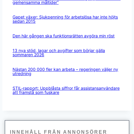
gemensamma måltider”
Gapet växer: Sjukpenning för arbetslösa har inte höjts
sedan 2015
Den här gången ska funktionsrätten avgöra min röst
13 nya stöd, lagar och avgifter som börjar gälla
sommaren 2026
Nästan 200 000 fler kan arbeta – regeringen väljer ny
utredning
STIL-rapport: Uppblåsta siffror får assistansanvändare
att framstå som fuskare
INNEHÅLL FRÅN ANNONSÖRER