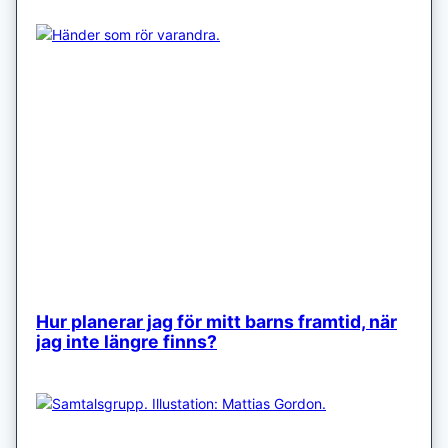
Hur planerar jag för mitt barns framtid, när
jag inte längre finns?