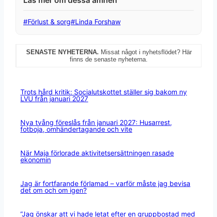
Post
#
Förlust & sorg
#
Linda Forshaw
Tags:
SENASTE NYHETERNA.
Missat något i nyhetsflödet? Här
finns de senaste nyheterna.
Trots hård kritik: Socialutskottet ställer sig bakom ny
LVU från januari 2027
Nya tvång föreslås från januari 2027: Husarrest,
fotboja, omhändertagande och vite
När Maja förlorade aktivitetsersättningen rasade
ekonomin
Jag är fortfarande förlamad – varför måste jag bevisa
det om och om igen?
”Jag önskar att vi hade letat efter en gruppbostad med