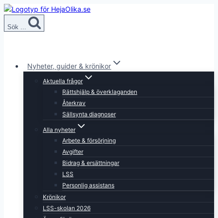
Skip
to
Sök ...
content
Nyheter, guider & krönikor
Aktuella frågor
Rättshjälp & överklaganden
Återkrav
Sällsynta diagnoser
Alla nyheter
Arbete & försörjning
Avgifter
Bidrag & ersättningar
LSS
Personlig assistans
Krönikor
LSS-skolan 2026