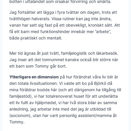
botten i uttalandet som orsakar förvirring och smärta.
Jag fortsätter att lägga i fyra tvättar om dagen, trots att
tvätthögen halverats. Vissa rutiner kan jag inte ändra,
vanan har satt sig fast på ett obevekligt, kroniskt sätt. Att
få ett barn med funktionshinder innebär mer ”arbete”,
både praktiskt och mentalt.
Mer tid ägnas åt just tvätt, familjelogistik och läkarbesök.
Jag inser att det tomrummet kanske också blir större när
ett barn som Tommy går bort.
Ytterligare en dimension
på hur förändrat våra liv blir är
den totala livssituationen. Vi valde att bo på Björkö då
mina föräldrar bodde här (och att därigenom ha tillgång till
familjestöd), vi har totalrenoverat huset för att underlätta
ett liv fullt av hjälpmedel, vi har två stora bilar av samma
anledning, jag arbetar inte med det jag är utbildad till
(socionom), utan har varit personlig assistent/mamma åt
Tommy.