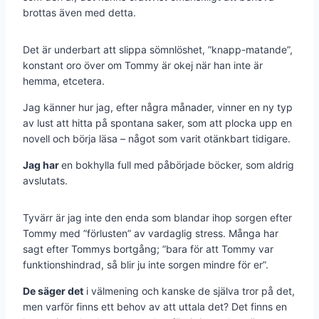
brottas även med detta.
Det är underbart att slippa sömnlöshet, ”knapp-matande”,
konstant oro över om Tommy är okej när han inte är
hemma, etcetera.
Jag känner hur jag, efter några månader, vinner en ny typ
av lust att hitta på spontana saker, som att plocka upp en
novell och börja läsa – något som varit otänkbart tidigare.
Jag har
en bokhylla full med påbörjade böcker, som aldrig
avslutats.
Tyvärr är jag inte den enda som blandar ihop sorgen efter
Tommy med ”förlusten” av vardaglig stress. Många har
sagt efter Tommys bortgång; ”bara för att Tommy var
funktionshindrad, så blir ju inte sorgen mindre för er”.
De säger det
i välmening och kanske de själva tror på det,
men varför finns ett behov av att uttala det? Det finns en