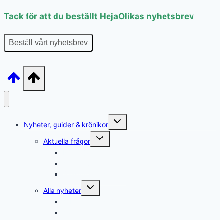
Tack för att du beställt HejaOlikas nyhetsbrev
Beställ vårt nyhetsbrev
Toggle
Nyheter, guider & krönikor
child
menu
Toggle
Aktuella frågor
child
menu
Rättshjälp & överklaganden
Återkrav
Sällsynta diagnoser
Toggle
Alla nyheter
child
menu
Arbete & försörjning
Avgifter