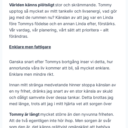
Världen känns plötsligt
stor och skrämmande. Tommy
upptog så mycket av mitt tankeliv och livsenergi, vad gör
jag med de rummen nu? Känslan av att jag var en Linda
före Tommys födelse och en annan Linda efter, förstärks.
Vår vardag, vår planering, vårt sätt att ­prio­ritera – allt
förändras.
Enklare men fattigare
Ganska snart efter Tommys bortgång inser vi detta, hur
annorlunda våra liv kom­mer att bli, så mycket enklare.
Enkla­re men mindre rikt.
Innan mitt stränga medvetande hinner stoppa känslan av
en ny frihet, dränks jag snart av en stor känsla av skuld
och dåligt samvete över dessa tankar. Detta brottas jag
med länge, trots att jag i mitt hjärta vet att sorgen över
Tommy är långt
mycket större än den nyvunna friheten.
Att de två egentligen inte hör ihop. Men sorgen är svår
som den är, det känns orättvist omänskligt att behöva