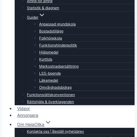
Ämne för ämne
Statistik & diagram
Guider
Anpassad grundskola
Bostadstillägg
Folkhögskola
Funktionshinderpolitik
Hjälpmedel
Korttids
Merkostnadsersättning
LSS-boende
Läkemedel
Omvårdnadsbidrag
Funktionsrättskonventionen
Rättshjälp & överklaganden
Videor
Annonsera
Om HejaOlika
Kontakta oss | Beställ nyhetsbrev