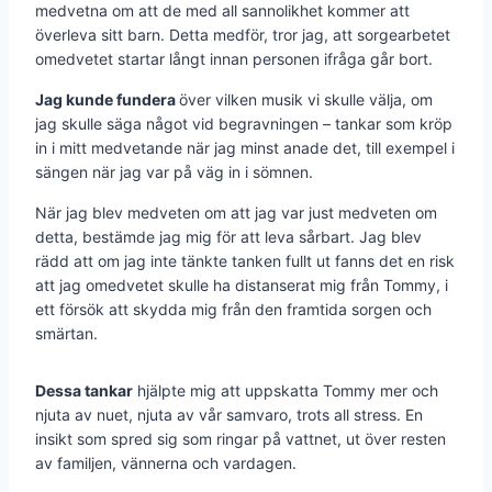
medvetna om att de med all sannolikhet kommer att
överleva sitt barn. Detta medför, tror jag, att sorgearbetet
omedvetet startar långt innan personen ifråga går bort.
Jag kunde fundera
över vilken musik vi skulle välja, om
jag skulle säga något vid begravningen – tankar som kröp
in i mitt medvetande när jag minst anade det, till exempel i
sängen när jag var på väg in i sömnen.
När jag blev medveten om att jag var just medveten om
detta, bestämde jag mig för att leva sårbart. Jag blev
rädd att om jag inte tänkte tanken fullt ut fanns det en risk
att jag omedvetet skulle ha distanserat mig från Tommy, i
ett försök att skydda mig från den framtida sorgen och
smärtan.
Dessa tankar
hjälpte mig att uppskatta Tommy mer och
njuta av nuet, njuta av vår samvaro, trots all stress. En
insikt som spred sig som ringar på vattnet, ut över resten
av familjen, vännerna och vardagen.