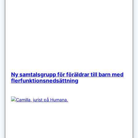
Ny samtalsgrupp för föräldrar till barn med
flerfunktionsnedsättning