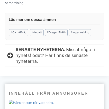
samordning.
Post
#
Carl Älfvåg
#
debatt
#
Greger Bååth
#
Inger Ashing
Tags:
SENASTE NYHETERNA.
Missat något i
nyhetsflödet? Här finns de senaste
nyheterna.
INNEHÅLL FRÅN ANNONSÖRER