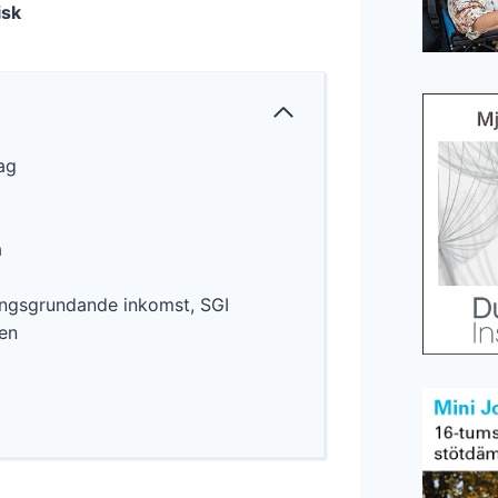
isk
ag
a
ningsgrundande inkomst, SGI
den