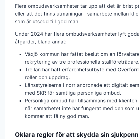
Flera ombudsverksamheter tar upp att det är brist 
eller att det finns utmaningar i samarbete mellan kli
som är utsedd till god man.
Under 2024 har flera ombudsverksamheter lyft god
åtgärder, bland annat:
Växjö kommun har fattat beslut om en förvaltar
rekrytering av tre professionella ställföreträdare
Tre län har haft erfarenhetsutbyte med Överför
roller och uppdrag.
Länsstyrelserna i norr anordnade ett digitalt s
med SKR för samtliga personliga ombud.
Personliga ombud har tillsammans med klienten l
när samarbetet inte har fungerat med den som uts
kommer att få ny god man.
Oklara regler för att skydda sin sjukpe