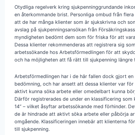
Otydliga regelverk kring sjukpenninggrundande inko
en återkommande brist. Personliga ombud från flera
att de har många klienter som är sjukskrivna och som
avslag på sjukpenningsansökan från Försäkringskass
myndigheten bedömt dem som för friska för att vara
Dessa klienter rekommenderas att registrera sig so
arbetssökande hos Arbetsförmedlingen för att skydd
och ha möjligheten att få rätt till sjukpenning längre 
Arbetsförmedlingen har i de här fallen dock gjort en
bedömning, och har ansett att dessa klienter var för 
aktivt kunna söka arbete eller omedelbart kunna bör
Därför registrerades de under en klassificering som 
14” – vilket åsyftar arbetssökande med förhinder. De
de är hindrade att aktivt söka arbete eller påbörja a
omgående. Klassificeringen innebär att klienterna förl
till sjukpenning.