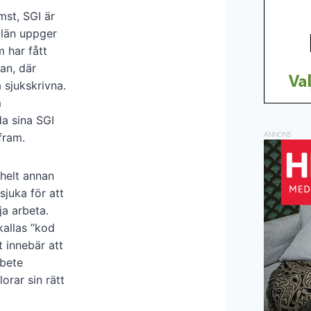
mst, SGI är
 län uppger
 har fått
an, där
 sjukskrivna.
m
a sina SGI
ANNONS
fram.
 helt annan
sjuka för att
ja arbeta.
kallas ”kod
t innebär att
rbete
orar sin rätt