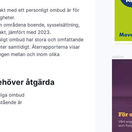
takt med ett personligt ombud är för
gheter.
m områdena boende, sysselsättning,
akt, jämfört med 2023.
nligt ombud har stora och omfattande
ter samtidigt. Återrapporterna visar
ingen mellan och inom olika
ANNONS
höver åtgärda
nliga ombud
stående är