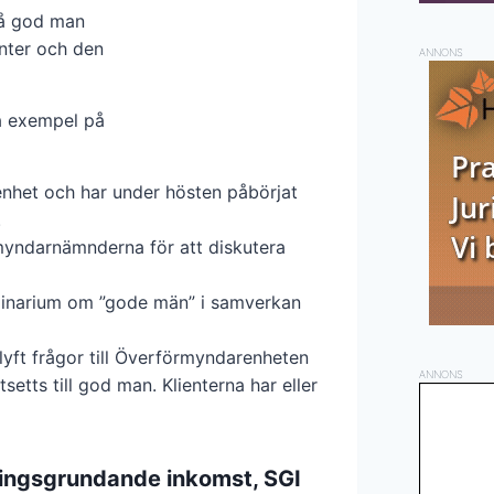
på god man
enter och den
ANNONS
a exempel på
enhet och har under hösten påbörjat
.
myndarnämnderna för att diskutera
eminarium om ”gode män” i samverkan
yft frågor till Överförmyndarenheten
ANNONS
etts till god man. Klienterna har eller
nningsgrundande inkomst, SGI