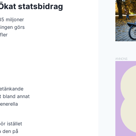
Ökat statsbidrag
85 miljoner
ningen görs
fler
ANNONS
betänkande
t bland annat
generella
r istället
a den på