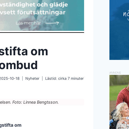
stifta om
t ombud
ANNONS
2025-10-18
Nyheter
Lästid: cirka
7
minuter
relsen. Foto: Linnea Bengtsson.
gstifta om