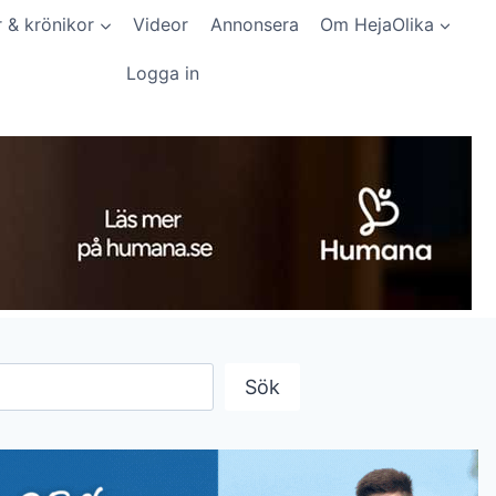
r & krönikor
Videor
Annonsera
Om HejaOlika
Logga in
Sök