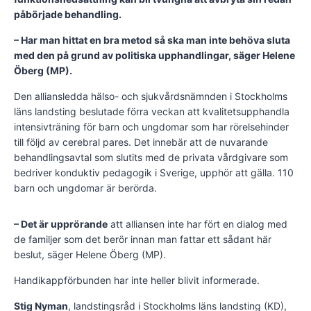
påbörjade behandling.
– Har man hittat en bra metod så ska man inte behöva sluta
med den på grund av politiska upphandlingar, säger Helene
Öberg (MP).
Den alliansledda hälso- och sjukvårdsnämnden i Stockholms
läns landsting beslutade förra veckan att kvalitetsupphandla
intensivträning för barn och ungdomar som har rörelsehinder
till följd av cerebral pares. Det innebär att de nuvarande
behandlingsavtal som slutits med de privata vårdgivare som
bedriver konduktiv pedagogik i Sverige, upphör att gälla. 110
barn och ungdomar är berörda.
– Det är upprörande
att alliansen inte har fört en dialog med
de familjer som det berör innan man fattar ett sådant här
beslut, säger Helene Öberg (MP).
Handikappförbunden har inte heller blivit informerade.
Stig Nyman
, landstingsråd i Stockholms läns landsting (KD),