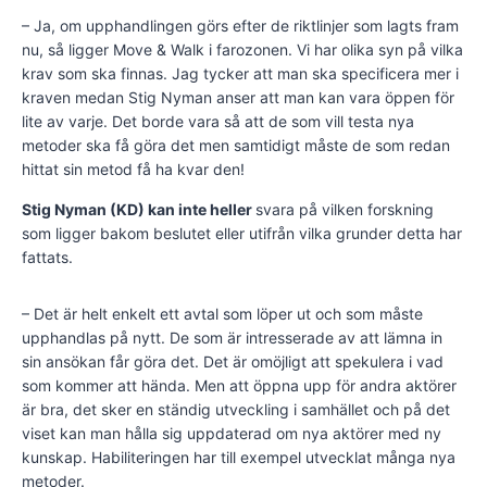
– Ja, om upphandlingen görs efter de riktlinjer som lagts fram
nu, så ligger Move & Walk i farozonen. Vi har olika syn på vilka
krav som ska finnas. Jag tycker att man ska specificera mer i
kraven medan Stig Nyman anser att man kan vara öppen för
lite av varje. Det borde vara så att de som vill testa nya
metoder ska få göra det men samtidigt måste de som redan
hittat sin metod få ha kvar den!
Stig Nyman (KD) kan inte heller
svara på vilken forskning
som ligger bakom beslutet eller utifrån vilka grunder detta har
fattats.
– Det är helt enkelt ett avtal som löper ut och som måste
upphandlas på nytt. De som är intresserade av att lämna in
sin ansökan får göra det. Det är omöjligt att spekulera i vad
som kommer att hända. Men att öppna upp för andra aktörer
är bra, det sker en ständig utveckling i samhället och på det
viset kan man hålla sig uppdaterad om nya aktörer med ny
kunskap. Habiliteringen har till exempel utvecklat många nya
metoder.