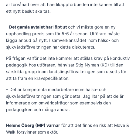
är förvånad över att handikappförbunden inte känner till att
ett nytt beslut ska tas.
– Det gamla avtalet har löpt ut
och vi måste göra en ny
upphandling precis som för 5-6 år sedan. Utförare måste
lägga anbud på nytt. I samverkansrådet inom hälso- och
sjukvårdsförvaltningen har detta diskuterats.
På frågan varför det inte kommer att ställas krav på konduktiv
pedagogik hos utföraren, hänvisar Stig Nyman (KD) till den
särskilda grupp inom landstingsförvaltningen som utsetts för
att ta fram en kravspecifikation.
– Det är kompetenta medarbetare inom hälso- och
sjukvårdsförvaltningen som gör detta. Jag litar på att de är
informerade om omvärldsfrågor som exempelvis den
pedagogiken och många andra.
Helene Öberg (MP) varnar
för att det finns en risk att Move &
Walk försvinner som aktör.