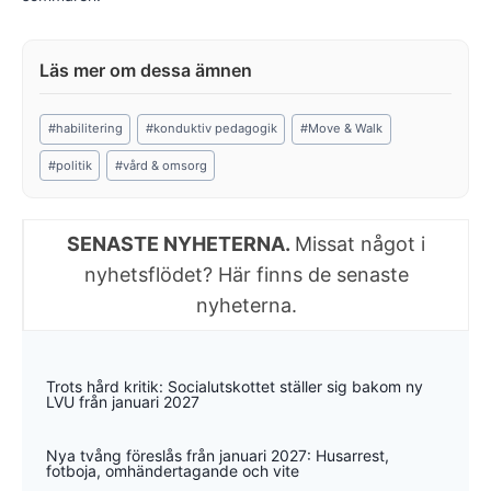
Post
#
habilitering
#
konduktiv pedagogik
#
Move & Walk
Tags:
#
politik
#
vård & omsorg
SENASTE NYHETERNA.
Missat något i
nyhetsflödet? Här finns de senaste
nyheterna.
Trots hård kritik: Socialutskottet ställer sig bakom ny
LVU från januari 2027
Nya tvång föreslås från januari 2027: Husarrest,
fotboja, omhändertagande och vite