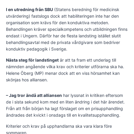
I en utredning från SBU
(Statens beredning för medicinsk
utvärdering) fastslogs dock att habiliteringen inte har den
organisation som krävs för den konduktiva metoden.
Behandlingen kräver specialkompetens och utbildningen finns
endast i Ungern. Därför har de flesta landsting istället slutit
behandlingsavtal med de privata vårdgivare som bedriver
konduktiv pedagogik i Sverige.
Nästa steg för landstinget
är att ta fram ett underlag till
nämnden angående vilka krav och kriterier utförarna ska ha.
Helene Öberg (MP) menar dock att en viss hörsamhet kan
skönjas hos alliansen.
– Jag tror ändå att alliansen
har lyssnat in kritiken eftersom
de i sista sekund kom med en liten ändring i det här ärendet.
Från att från början ha lagt förslaget om en prisupphandling
ändrades det kvickt i onsdags till en kvalitetsupphandling.
Kriterier och krav på upphandlarna ska vara klara före
sommaren.