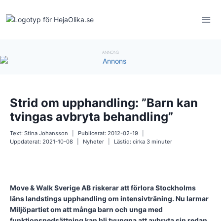
Skip
to
content
ANNONS
Strid om upphandling: ”Barn kan
tvingas avbryta behandling”
Text:
Stina Johansson
Publicerat:
2012-02-19
Uppdaterat:
2021-10-08
Nyheter
Lästid: cirka
3
minuter
Move & Walk Sverige AB riskerar att förlora Stockholms
läns landstings upphandling om intensivträning. Nu larmar
Miljöpartiet om att många
barn och unga med
funktionsnedsättning
kan bli tvungna att avbryta sin redan