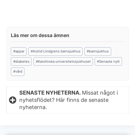
Post
#
appar
#
Astrid Lindgrens barnsjukhus
#
barnsjukhus
Tags:
#
diabetes
#
Karolinska universitetssjukhuset
#
Senaste nytt
#
vård
SENASTE NYHETERNA.
Missat något i
nyhetsflödet? Här finns de senaste
nyheterna.