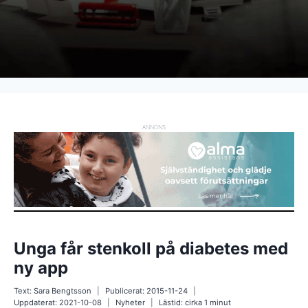
ANNONS
Unga får stenkoll på diabetes med
ny app
Text:
Sara Bengtsson
Publicerat:
2015-11-24
Uppdaterat:
2021-10-08
Nyheter
Lästid: cirka
1
minut