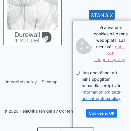
STÄNG X
Vi använder
cookies på denna
webbplats. Läs
mer i vår
data-
och
integritetspolicy
.
Jag godkänner att
mina uppgifter
Integritetspolicy
Sitemap
behandlas enligt vår
Information om data-
och integritetspolicy
.
© 2026 HejaOlika (en del av Contentverkstan.se)
Cookies är OK