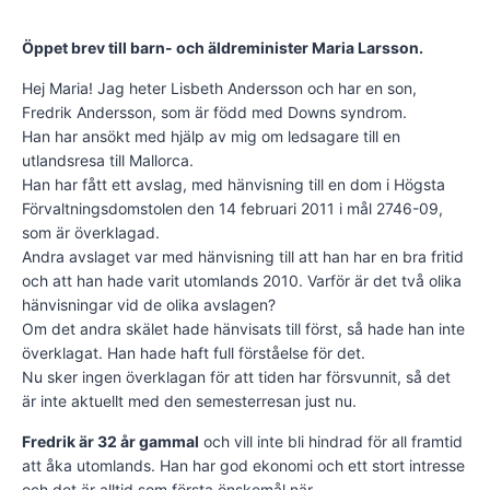
Öppet brev till barn- och äldreminister Maria Larsson.
Hej Maria! Jag heter Lisbeth Andersson och har en son,
Fredrik Andersson, som är född med Downs syndrom.
Han har ansökt med hjälp av mig om ledsagare till en
utlandsresa till Mallorca.
Han har fått ett avslag, med hänvisning till en dom i Högsta
Förvaltnings­domstolen den 14 februari 2011 i mål 2746-09,
som är överklagad.
Andra avslaget var med hänvisning till att han har en bra fritid
och att han hade varit utomlands 2010. Varför är det två olika
hänvisningar vid de olika avslagen?
Om det andra skälet hade hänvisats till först, så hade han inte
överklagat. Han hade haft full förståelse för det.
Nu sker ingen överklagan för att tiden har försvunnit, så det
är inte aktuellt med den semesterresan just nu.
Fredrik är 32 år gammal
och vill inte bli hindrad för all framtid
att åka utomlands. Han har god ekonomi och ett stort intresse
och det är alltid som första önskemål när