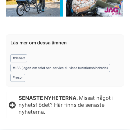
Post
#
debatt
Tags:
#
LSS (lagen om stöd och service till vissa funktionshindrade)
#
resor
SENASTE NYHETERNA.
Missat något i
nyhetsflödet? Här finns de senaste
nyheterna.