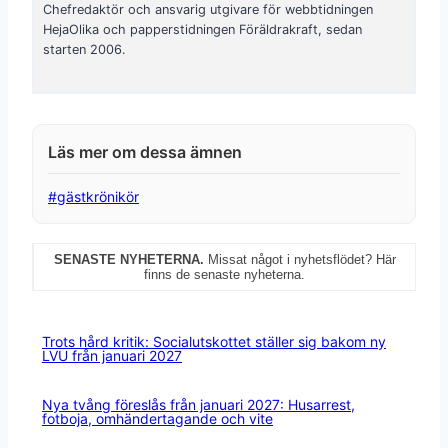
Chefredaktör och ansvarig utgivare för webbtidningen
HejaOlika och papperstidningen Föräldrakraft, sedan
starten 2006.
Post
#
gästkrönikör
Tags:
SENASTE NYHETERNA.
Missat något i nyhetsflödet? Här
finns de senaste nyheterna.
Trots hård kritik: Socialutskottet ställer sig bakom ny
LVU från januari 2027
Nya tvång föreslås från januari 2027: Husarrest,
fotboja, omhändertagande och vite