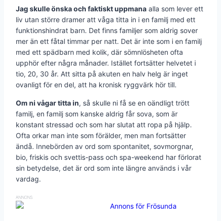
Jag skulle önska och faktiskt uppmana
alla som lever ett
liv utan större dramer att våga titta in i en familj med ett
funktionshindrat barn. Det finns familjer som aldrig sover
mer än ett fåtal timmar per natt. Det är inte som i en familj
med ett spädbarn med kolik, där sömnlösheten ofta
upphör efter några månader. Istället fortsätter helvetet i
tio, 20, 30 år. Att sitta på akuten en halv helg är inget
ovanligt för en del, att ha kronisk ryggvärk hör till.
Om ni vågar titta in
, så skulle ni få se en oändligt trött
familj, en familj som kanske aldrig får sova, som är
konstant stressad och som har slutat att ropa på hjälp.
Ofta orkar man inte som förälder, men man fortsätter
ändå. Innebörden av ord som spontanitet, sovmorgnar,
bio, friskis och svettis-pass och spa-weekend har förlorat
sin betydelse, det är ord som inte längre används i vår
vardag.
ANNONS