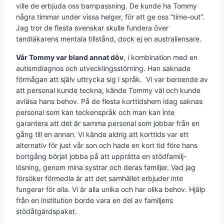
ville de erbjuda oss barnpassning. De kunde ha Tommy
några timmar under vissa helger, för att ge oss ”time-out”.
Jag tror de flesta svenskar skulle fundera över
tandläkarens mentala tillstånd, dock ej en australiensare.
Vår Tommy var bland annat döv
, i kombination med en
autismdiagnos och utvecklingsstörning. Han saknade
förmågan att själv uttrycka sig i språk. Vi var beroende av
att personal kunde teckna, kände Tommy väl och kunde
avläsa hans behov. På de flesta korttids­hem idag saknas
personal som kan teckenspråk och man kan inte
garantera att det är samma personal som jobbar från en
gång till en annan. Vi kände aldrig att korttids var ett
alternativ för just vår son och hade en kort tid före hans
bortgång börjat jobba på att upprätta en stödfamilj-
lösning, genom mina systrar och deras familjer. Vad jag
försöker förmedla är att det samhället erbjuder inte
fungerar för alla. Vi är alla unika och har olika behov. Hjälp
från en institution borde vara en del av familjens
stödåtgärdspaket.