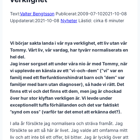
Text:
Valter Bengtsson
Publicerat:
2009-07-10
2021-10-08
Uppdaterat:
2021-10-08
Nyheter
Lästid: cirka
6
minuter
Vi börjar sakta landa i vår nya verklighet, ett liv utan vår
Tommy. Vårt liv, vår vardag, har tyvärr normaliserats en
hel del.
Jag inser sorgset att under våra nio år med Tommy, när
vi upplevde en känsla av ett ”vi-och-dem” (”vi” var en
familj med ett flerfunktionshindrat barn och ”dem” var
familjer med barn utan diagnoser), så hade vi rätt. Det
finns ett vi och det finns ett dem, men jag är chockad
över hur stor klyftan verkligen är. Vi levde under
exceptionellt tuffa förhållanden och det var faktiskt
”synd om oss” (varför tar det emot att erkänna det?).
I alla år försökte jag normalisera och sträva framåt. Jag
försökte se att så här är livet. Jag valde att omfamna mitt
liv och att inte bli ett offer, bli bitter. Jag är lycklig över att