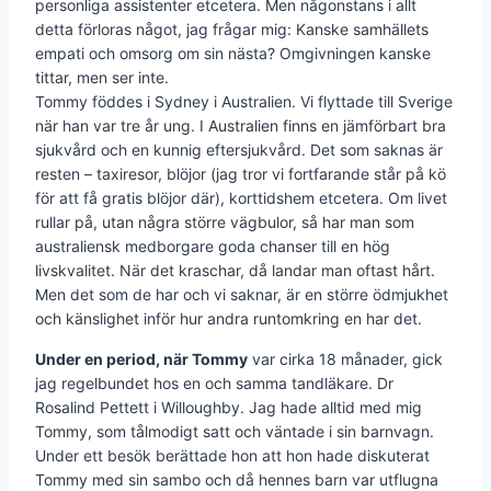
personliga assistenter etcetera. Men någonstans i allt
detta förloras något, jag frågar mig: Kanske samhällets
empati och omsorg om sin nästa? Omgivningen kanske
tittar, men ser inte.
Tommy föddes i Sydney i Australien. Vi flyttade till Sverige
när han var tre år ung. I Australien finns en jämförbart bra
sjukvård och en kunnig eftersjukvård. Det som saknas är
resten – taxiresor, blöjor (jag tror vi fortfarande står på kö
för att få gratis blöjor där), korttidshem etcetera. Om livet
rullar på, utan några större vägbulor, så har man som
australi­ensk medborgare goda chanser till en hög
livskvalitet. När det kraschar, då landar man oftast hårt.
Men det som de har och vi saknar, är en större ödmjukhet
och känslighet inför hur andra runtomkring en har det.
Under en period, när Tommy
var cirka 18 månader, gick
jag regelbundet hos en och samma tandläkare. Dr
Rosalind Pettett i Willoughby. Jag hade alltid med mig
Tommy, som tålmodigt satt och väntade i sin barnvagn.
Under ett besök berättade hon att hon hade diskuterat
Tommy med sin sambo och då hennes barn var utflugna