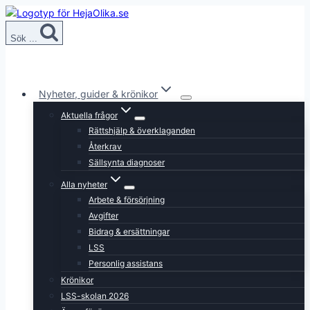
Skip
to
Sök ...
content
Nyheter, guider & krönikor
Aktuella frågor
Rättshjälp & överklaganden
Återkrav
Sällsynta diagnoser
Alla nyheter
Arbete & försörjning
Avgifter
Bidrag & ersättningar
LSS
Personlig assistans
Krönikor
LSS-skolan 2026