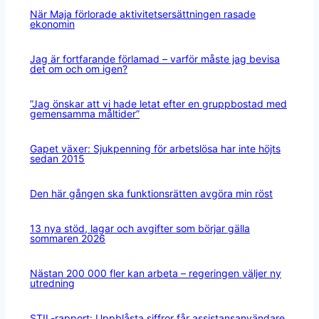
När Maja förlorade aktivitetsersättningen rasade
ekonomin
Jag är fortfarande förlamad – varför måste jag bevisa
det om och om igen?
”Jag önskar att vi hade letat efter en gruppbostad med
gemensamma måltider”
Gapet växer: Sjukpenning för arbetslösa har inte höjts
sedan 2015
Den här gången ska funktionsrätten avgöra min röst
13 nya stöd, lagar och avgifter som börjar gälla
sommaren 2026
Nästan 200 000 fler kan arbeta – regeringen väljer ny
utredning
STIL-rapport: Uppblåsta siffror får assistansanvändare