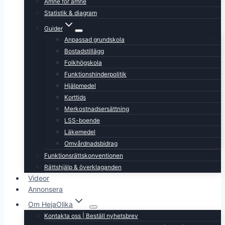
Ämne för ämne
Statistik & diagram
Guider
Anpassad grundskola
Bostadstillägg
Folkhögskola
Funktionshinderpolitik
Hjälpmedel
Korttids
Merkostnadsersättning
LSS-boende
Läkemedel
Omvårdnadsbidrag
Funktionsrättskonventionen
Rättshjälp & överklaganden
Videor
Annonsera
Om HejaOlika
Kontakta oss | Beställ nyhetsbrev