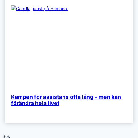
Kampen för assistans ofta lång – men kan
förändra hela livet
Sök