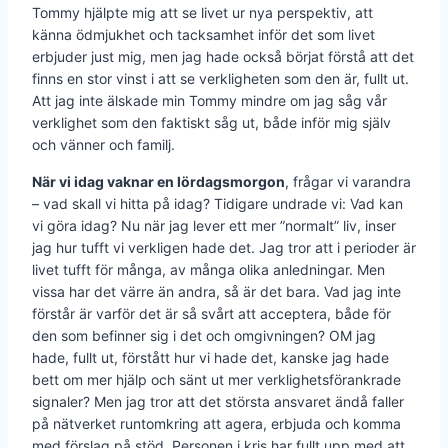
Tommy hjälpte mig att se livet ur nya perspektiv, att
känna ödmjukhet och tacksamhet inför det som livet
erbjuder just mig, men jag hade också börjat förstå att det
finns en stor vinst i att se verkligheten som den är, fullt ut.
Att jag inte älskade min Tommy mindre om jag såg vår
verklighet som den faktiskt såg ut, både inför mig själv
och vänner och familj.
När vi idag vaknar en lördagsmorgon
, frågar vi varandra
– vad skall vi hitta på idag? Tidigare undrade vi: Vad kan
vi göra idag? Nu när jag lever ett mer ”normalt” liv, inser
jag hur tufft vi verkligen hade det. Jag tror att i perioder är
livet tufft för många, av många olika anledningar. Men
vissa har det värre än andra, så är det bara. Vad jag inte
förstår är varför det är så svårt att acceptera, både för
den som befinner sig i det och omgivningen? OM jag
hade, fullt ut, förstått hur vi hade det, kanske jag hade
bett om mer hjälp och sänt ut mer verklighetsförankrade
signaler? Men jag tror att det största ansvaret ändå faller
på nätverket runtomkring att agera, erbjuda och komma
med förslag på stöd. Personen i kris har fullt upp med att