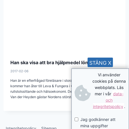
Han ska visa att bra hjälpmedel lönar sig
STÄNG X
2017-02-06
Vi använder
Han är en efterfrågad föreläsare i stora delar av världen. Och i april
cookies på denna
kommer han åter till Leva & Fungera i Göteborg, för att prata om
webbplats. Läs
rullstolssittande och hälsoekonomi. Det är fjärde gången som Bart
mer i vår
data-
Van der Heyden gästar Nordens största hjälpmedelsmässa.
och
integritetspolicy
.
Jag godkänner att
mina uppgifter
Integritetspolicy
Sitemap