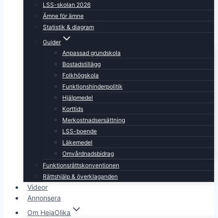
LSS-skolan 2026
Ämne för ämne
Statistik & diagram
Guider
Anpassad grundskola
Bostadstillägg
Folkhögskola
Funktionshinderpolitik
Hjälpmedel
Korttids
Merkostnadsersättning
LSS-boende
Läkemedel
Omvårdnadsbidrag
Funktionsrättskonventionen
Rättshjälp & överklaganden
Videor
Annonsera
Om HejaOlika