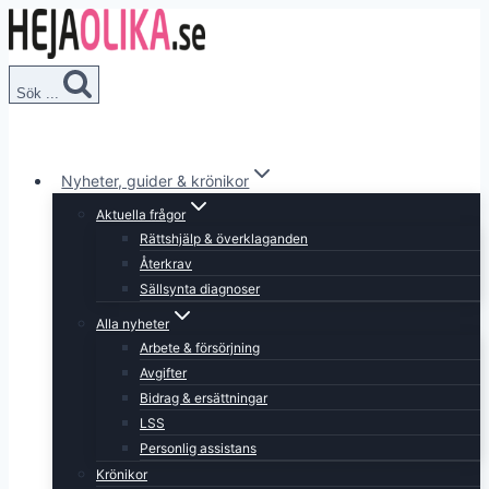
Skip
to
content
Sök ...
Nyheter, guider & krönikor
Aktuella frågor
Rättshjälp & överklaganden
Återkrav
Sällsynta diagnoser
Alla nyheter
Arbete & försörjning
Avgifter
Bidrag & ersättningar
LSS
Personlig assistans
Krönikor