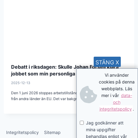
STÄNG X
Debatt i riksdagen: Skulle Johan Forsell klara
jobbet som min personliga assistent?
Vi använder
cookies på denna
2025-12-13
webbplats. Läs
Den 1 juni 2026 stoppas arbetstillstånd för personliga assistenter
mer i vår
data-
från andra länder än EU. Det var bakgrunden till en het…
och
integritetspolicy
.
Jag godkänner att
mina uppgifter
Integritetspolicy
Sitemap
behandlas enligt vår