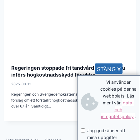
Regeringen stoppade fri tandvård för unga. Nu
STÄNG X
införs högkostnadsskydd för äldre
Vi använder
2025-08-13
cookies på denna
Regeringen och Sverigedemokraterna presenterade den 13 augusti
webbplats. Läs
förslag om ett förstärkt högkostnadsskydd för tandvård för personer
mer i vår
data-
över 67 år. Samtidigt…
och
integritetspolicy
.
Jag godkänner att
mina uppgifter