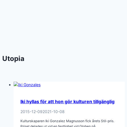
Utopia
Iki hyllas för att hon gör kulturen tillgänglig
2015-12-09
2021-10-08
Kulturskaparen Iki Gonzalez Magnusson fick årets Stil-pris.
Priset delades ut vid en festlighet vid Globen på