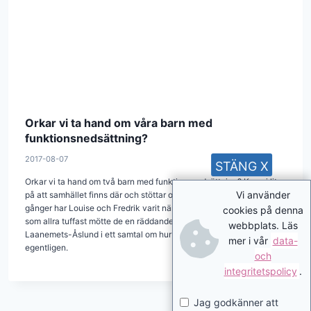
Orkar vi ta hand om våra barn med
funktionsnedsättning?
2017-08-07
STÄNG X
Orkar vi ta hand om två barn med funktionsnedsättning? Kan vi lita
Vi använder
på att samhället finns där och stöttar oss och våra söner? Flera
gånger har Louise och Fredrik varit nära att ge upp. Men när det var
cookies på denna
som allra tuffast mötte de en räddande ängel. Möt familjen
webbplats. Läs
Laanemets-Åslund i ett samtal om hur LSS borde fungera –
mer i vår
data-
egentligen.
och
integritetspolicy
.
Jag godkänner att