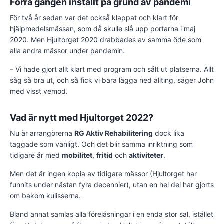
Förra gången inställt på grund av pandemi
För två år sedan var det också klappat och klart för
hjälpmedelsmässan, som då skulle slå upp portarna i maj
2020. Men Hjultorget 2020 drabbades av samma öde som
alla andra mässor under pandemin.
– Vi hade gjort allt klart med program och sålt ut platserna. Allt
såg så bra ut, och så fick vi bara lägga ned allting, säger John
med visst vemod.
Vad är nytt med Hjultorget 2022?
Nu är arrangörerna
RG Aktiv Rehabilitering
dock lika
taggade som vanligt. Och det blir samma inriktning som
tidigare år med
mobilitet
,
fritid
och
aktiviteter
.
Men det är ingen kopia av tidigare mässor (Hjultorget har
funnits under nästan fyra decennier), utan en hel del har gjorts
om bakom kulisserna.
Bland annat samlas alla föreläsningar i en enda stor sal, istället