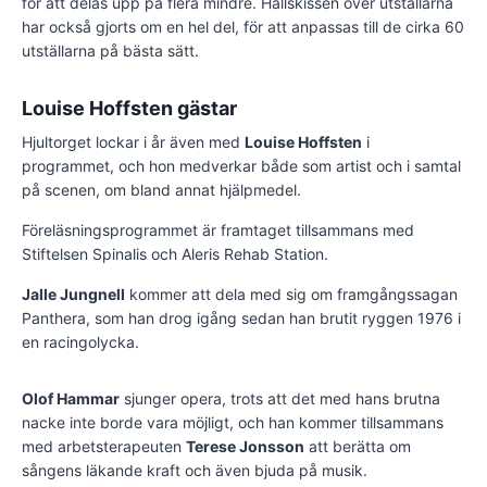
för att delas upp på flera mindre. Hallskissen över utställarna
har också gjorts om en hel del, för att anpassas till de cirka 60
utställarna på bästa sätt.
Louise Hoffsten gästar
Hjultorget lockar i år även med
Louise Hoffsten
i
programmet, och hon medverkar både som artist och i samtal
på scenen, om bland annat hjälpmedel.
Föreläsningsprogrammet är framtaget tillsammans med
Stiftelsen Spinalis och Aleris Rehab Station.
Jalle Jungnell
kommer att dela med sig om framgångssagan
Panthera, som han drog igång sedan han brutit ryggen 1976 i
en racingolycka.
Olof Hammar
sjunger opera, trots att det med hans brutna
nacke inte borde vara möjligt, och han kommer tillsammans
med arbetsterapeuten
Terese Jonsson
att berätta om
sångens läkande kraft och även bjuda på musik.