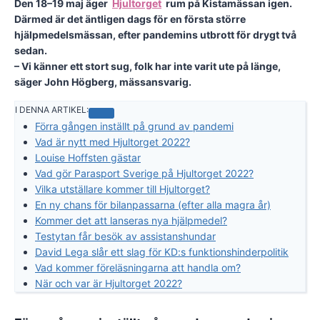
Den 18–19 maj äger
Hjultorget
rum på Kistamässan igen.
Därmed är det äntligen dags för en första större
hjälpmedelsmässan, efter pandemins utbrott för drygt två
sedan.
– Vi känner ett stort sug, folk har inte varit ute på länge,
säger John Högberg, mässansvarig.
I DENNA ARTIKEL:
Förra gången inställt på grund av pandemi
Vad är nytt med Hjultorget 2022?
Louise Hoffsten gästar
Vad gör Parasport Sverige på Hjultorget 2022?
Vilka utställare kommer till Hjultorget?
En ny chans för bilanpassarna (efter alla magra år)
Kommer det att lanseras nya hjälpmedel?
Testytan får besök av assistanshundar
David Lega slår ett slag för KD:s funktionshinderpolitik
Vad kommer föreläsningarna att handla om?
När och var är Hjultorget 2022?