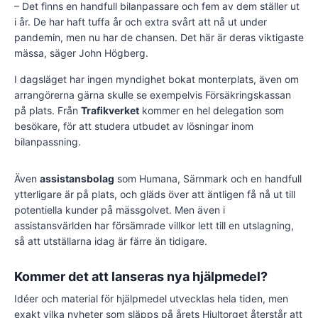
– Det finns en handfull bilanpassare och fem av dem ställer ut
i år. De har haft tuffa år och extra svårt att nå ut under
pandemin, men nu har de chansen. Det här är deras viktigaste
mässa, säger John Högberg.
I dagsläget har ingen myndighet bokat monterplats, även om
arrangörerna gärna skulle se exempelvis Försäkringskassan
på plats. Från
Trafikverket
kommer en hel delegation som
besökare, för att studera utbudet av lösningar inom
bilanpassning.
Även
assistansbolag
som Humana, Särnmark och en handfull
ytterligare är på plats, och gläds över att äntligen få nå ut till
potentiella kunder på mässgolvet. Men även i
assistansvärlden har försämrade villkor lett till en utslagning,
så att utställarna idag är färre än tidigare.
Kommer det att lanseras nya hjälpmedel?
Idéer och material för hjälpmedel utvecklas hela tiden, men
exakt vilka nyheter som släpps på årets Hjultorget återstår att