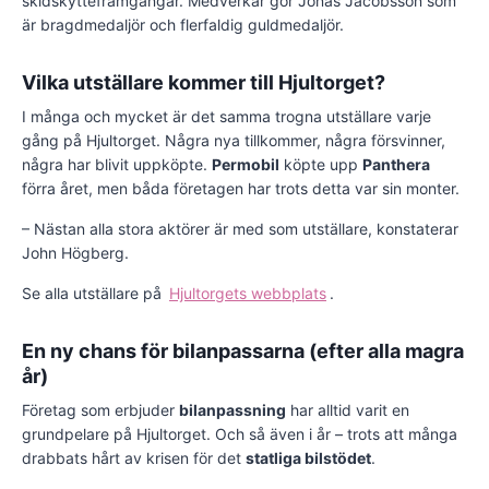
skidskytteframgångar. Medverkar gör Jonas Jacobsson som
är bragdmedaljör och flerfaldig guldmedaljör.
Vilka utställare kommer till Hjultorget?
I många och mycket är det samma trogna utställare varje
gång på Hjultorget. Några nya tillkommer, några försvinner,
några har blivit uppköpte.
Permobil
köpte upp
Panthera
förra året, men båda företagen har trots detta var sin monter.
– Nästan alla stora aktörer är med som utställare, konstaterar
John Högberg.
Se alla utställare på
Hjultorgets webbplats
.
En ny chans för bilanpassarna (efter alla magra
år)
Företag som erbjuder
bilanpassning
har alltid varit en
grundpelare på Hjultorget. Och så även i år – trots att många
drabbats hårt av krisen för det
statliga bilstödet
.