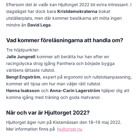
Eftersom det är valår kan Hjultorget 2022 bli extra intressant. I
dagsläget har dock bara
Kristdemokraterna
bokat
utställarplats, men där kommer besökarna att möta ingen
mindre än
David Lega
.
Vad kommer föreläsningarna att handla om?
Tre höjdpunkter:
Jalle Jungnell
kommer att berätta hur han efter en
racingolycka drog igång Panthera och började bygga
världens lättaste rullstol.
Bengt Engström
, expert på ergonomi och rullstolsanpassning,
kommer att tipsa om hur man väljer rätt rullstol.
Hanna Isaksson
och
Anna-Carin Lagerström
hjälper dig att
komma igång med träning och goda matvanor.
När och var är Hjultorget 2022?
Hjultorget äger rum på Kistamässan den 18–19 maj 2022.
Mer information finns på
hjultorget.nu