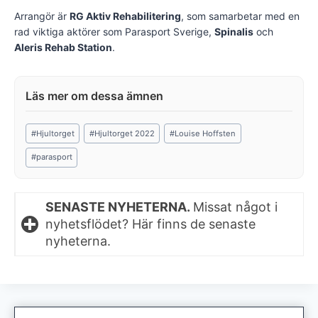
Arrangör är
RG Aktiv Rehabilitering
, som samarbetar med en
rad viktiga aktörer som Parasport Sverige,
Spinalis
och
Aleris Rehab Station
.
Post
#
Hjultorget
#
Hjultorget 2022
#
Louise Hoffsten
Tags:
#
parasport
SENASTE NYHETERNA.
Missat något i
nyhetsflödet? Här finns de senaste
nyheterna.