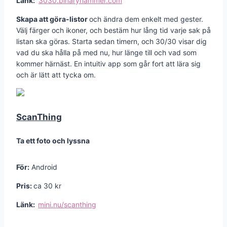
Länk:
3030.binaryhammer.com
Skapa att göra-listor
och ändra dem enkelt med gester.
Välj färger och ikoner, och bestäm hur lång tid varje sak på
listan ska göras. Starta sedan timern, och 30/30 visar dig
vad du ska hålla på med nu, hur länge till och vad som
kommer härnäst. En intuitiv app som går fort att lära sig
och är lätt att tycka om.
ScanThing
Ta ett foto och lyssna
För:
Android
Pris:
ca 30 kr
Länk:
mini.nu/scanthing