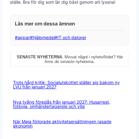
ställe. Bra för dig som lär dig bäst genom att lyssna!
Post
#
appar
#
hjälpmedel
#
IT och datorer
Tags:
SENASTE NYHETERNA.
Missat något i nyhetsflödet? Här
finns de senaste nyheterna.
Trots hård kritik: Socialutskottet ställer sig bakom ny
LVU från januari 2027
Nya tvång föreslås från januari 2027: Husarrest,
fotboja, omhändertagande och vite
När Maja förlorade aktivitetsersättningen rasade
ekonomin