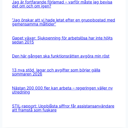
Jag är fortfarande förlamad – varför måste jag bevisa
det om och om igen?
”Jag önskar att vi hade letat efter en gruppbostad med
gemensamma måltider”
Gapet växer: Sjukpenning för arbetslösa har inte höjts
sedan 2015
Den här gången ska funktionsrätten avgöra min röst
13 nya stöd, lagar och avgifter som börjar gälla
sommaren 2026
Nästan 200 000 fler kan arbeta – regeringen väljer ny
utredning
STIL-rapport: Uppblåsta siffror får assistansanvändare
att framstå som fuskare