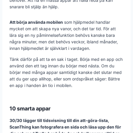
behöver. Att ha en massa appar att hålla reda på kan
snarare bli stjälp än hjälp.
Att börja använda mobilen
som hjälp­medel handlar
mycket om att skapa nya vanor, och det tar tid. För att
lära sig en ny påminnelsefunktion behövs kanske bara
några minuter, men det behövs veckor, ibland månader,
innan hjälpmedlet är självklart i vardagen.
Tänk därför på att ta en sak i taget. Börja med en app och
använd den ett tag innan du börjar med nästa. Om du
börjar med många appar samtidigt kanske det slutar med
att du ger upp allihop, eller som ordspråket säger: Bättre
en app i handen än tio i mobilen.
10 smarta appar
30/30 lägger till tidsvisning till din att-göra-lista,
ScanThing kan fotografera en sida och läsa upp den för