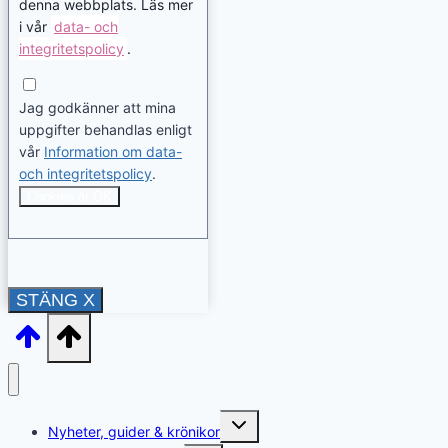
denna webbplats. Läs mer
i vår
data- och
integritetspolicy
.
Jag godkänner att mina
uppgifter behandlas enligt
vår
Information om data-
och integritetspolicy
.
Cookies är OK
STÄNG X
Toggle
Nyheter, guider & krönikor
child