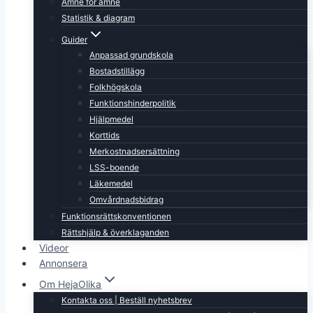
Ämne för ämne
Statistik & diagram
Guider
Anpassad grundskola
Bostadstillägg
Folkhögskola
Funktionshinderpolitik
Hjälpmedel
Korttids
Merkostnadsersättning
LSS-boende
Läkemedel
Omvårdnadsbidrag
Funktionsrättskonventionen
Rättshjälp & överklaganden
Videor
Annonsera
Om HejaOlika
Kontakta oss | Beställ nyhetsbrev