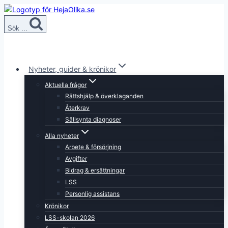
Skip
to
Sök ...
content
Nyheter, guider & krönikor
Aktuella frågor
Rättshjälp & överklaganden
Återkrav
Sällsynta diagnoser
Alla nyheter
Arbete & försörjning
Avgifter
Bidrag & ersättningar
LSS
Personlig assistans
Krönikor
LSS-skolan 2026