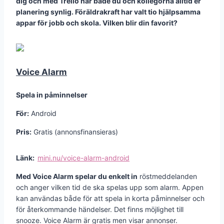
dig och med Trello har både du och kollegorna alltid er
planering synlig. Föräldrakraft har valt tio hjälpsamma
appar för jobb och skola. Vilken blir din favorit?
Voice Alarm
Spela in påminnelser
För:
Android
Pris:
Gratis (annonsfinansieras)
Länk:
mini.nu/voice-alarm-android
Med Voice Alarm spelar du enkelt in
röstmeddelanden
och anger vilken tid de ska spelas upp som alarm. Appen
kan användas både för att spela in korta påminnelser och
för återkommande händelser. Det finns möjlighet till
snooze. Voice Alarm är gratis men visar annonser.