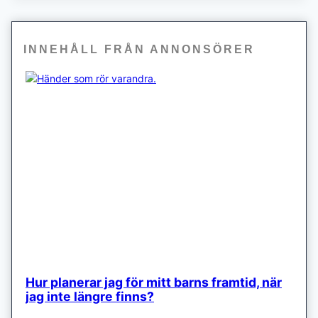
INNEHÅLL FRÅN ANNONSÖRER
Hur planerar jag för mitt barns framtid, när
jag inte längre finns?