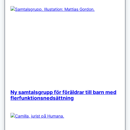
Ny samtalsgrupp för föräldrar till barn med
flerfunktionsnedsättning