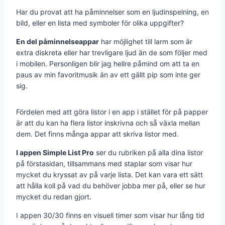
Har du provat att ha påminnelser som en ljudinspelning, en
bild, eller en lista med symboler för olika uppgifter?
En del påminnelseappar
har möjlighet till larm som är
extra diskreta eller har trevligare ljud än de som följer med
i mobilen. Personligen blir jag hellre påmind om att ta en
paus av min favoritmusik än av ett gällt pip som inte ger
sig.
Fördelen med att göra listor i en app i stället för på papper
är att du kan ha flera listor inskrivna och så växla mellan
dem. Det finns många appar att skriva listor med.
I appen Simple List Pro
ser du rubriken på alla dina listor
på förstasidan, tillsammans med staplar som visar hur
mycket du kryssat av på varje lista. Det kan vara ett sätt
att hålla koll på vad du behöver jobba mer på, eller se hur
mycket du redan gjort.
I appen 30/30 finns en visuell timer som visar hur lång tid