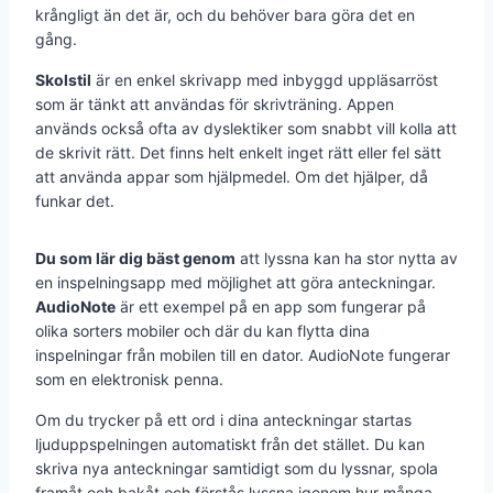
krångligt än det är, och du behöver bara göra det en
gång.
Skolstil
är en enkel skrivapp med inbyggd uppläsarröst
som är tänkt att användas för skrivträning. Appen
används också ofta av dyslektiker som snabbt vill kolla att
de skrivit rätt. Det finns helt enkelt inget rätt eller fel sätt
att använda appar som hjälpmedel. Om det hjälper, då
funkar det.
Du som lär dig bäst genom
att lyssna kan ha stor nytta av
en inspelningsapp med möjlighet att göra anteckningar.
AudioNote
är ett exempel på en app som fungerar på
olika sorters mobiler och där du kan flytta dina
inspelningar från mobilen till en dator. AudioNote fungerar
som en elektronisk penna.
Om du trycker på ett ord i dina anteckningar startas
ljuduppspelningen automatiskt från det stället. Du kan
skriva nya anteckningar samtidigt som du lyssnar, spola
framåt och bakåt och förstås lyssna igenom hur många