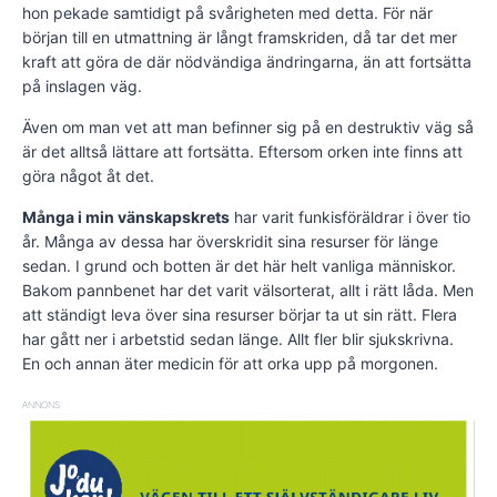
hon pekade samtidigt på svårigheten med detta. För när
början till en utmattning är långt framskriden, då tar det mer
kraft att göra de där nödvändiga ändringarna, än att fortsätta
på inslagen väg.
Även om man vet att man befinner sig på en destruktiv väg så
är det alltså lättare att fortsätta. Eftersom orken inte finns att
göra något åt det.
Många i min vänskapskrets
har varit funkisföräldrar i över tio
år. Många av dessa har överskridit sina resurser för länge
sedan. I grund och botten är det här helt vanliga människor.
Bakom pannbenet har det varit välsorterat, allt i rätt låda. Men
att ständigt leva över sina resurser börjar ta ut sin rätt. Flera
har gått ner i arbetstid sedan länge. Allt fler blir sjukskrivna.
En och annan äter medicin för att orka upp på morgonen.
ANNONS