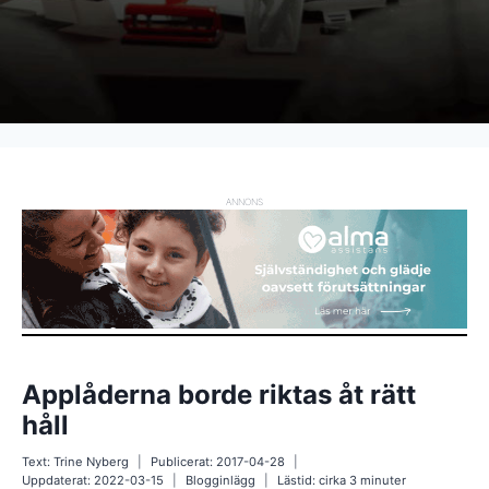
ANNONS
Applåderna borde riktas åt rätt
håll
Text:
Trine Nyberg
Publicerat:
2017-04-28
Uppdaterat:
2022-03-15
Blogginlägg
Lästid: cirka
3
minuter