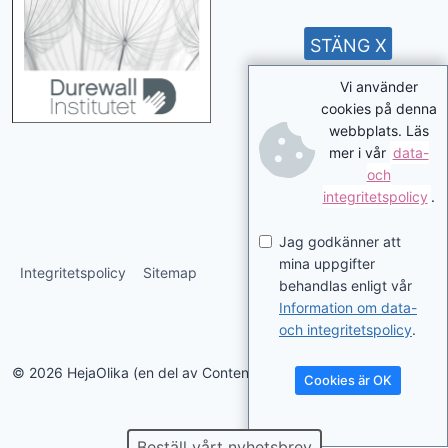
STÄNG X
Vi använder
cookies på denna
webbplats. Läs
mer i vår
data-
och
integritetspolicy
.
Jag godkänner att
mina uppgifter
Integritetspolicy
Sitemap
behandlas enligt vår
Information om data-
och integritetspolicy
.
© 2026 HejaOlika (en del av Contentverkstan.se)
Cookies är OK
Beställ vårt nyhetsbrev