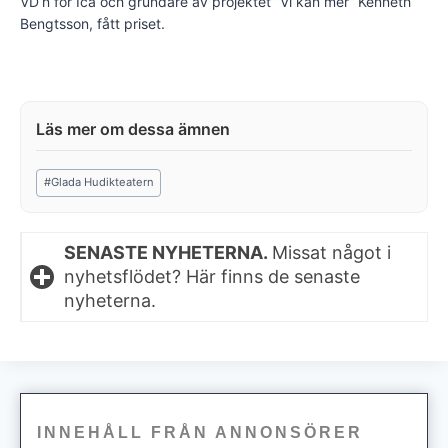
VD’n för Ica och grundare av projektet ”Vi kan mer” Kenneth
Bengtsson, fått priset.
Post
#
Glada Hudikteatern
Tags:
SENASTE NYHETERNA.
Missat något i
nyhetsflödet? Här finns de senaste
nyheterna.
INNEHÅLL FRÅN ANNONSÖRER