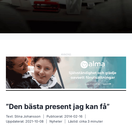
ANNONS
”Den bästa present jag kan få”
Text:
Stina Johansson
Publicerat:
2014-02-16
Uppdaterat:
2021-10-08
Nyheter
Lästid: cirka
3
minuter