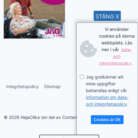
STÄNG X
Vi använder
cookies på denna
webbplats. Läs
mer i vår
data-
och
integritetspolicy
.
Jag godkänner att
mina uppgifter
Integritetspolicy
Sitemap
behandlas enligt vår
Information om data-
och integritetspolicy
.
© 2026 HejaOlika (en del av Contentverkstan.se)
Cookies är OK