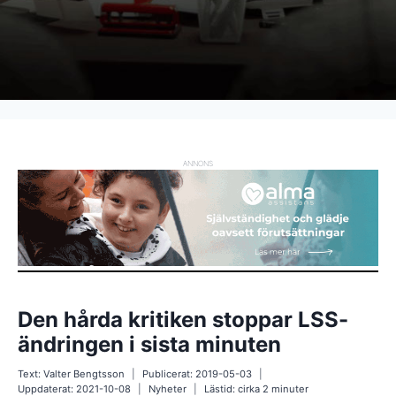
ANNONS
Den hårda kritiken stoppar LSS-
ändringen i sista minuten
Text:
Valter Bengtsson
Publicerat:
2019-05-03
Uppdaterat:
2021-10-08
Nyheter
Lästid: cirka
2
minuter