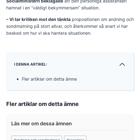
Socialministern beklagade
att den personliga assistansen
hamnat i en ”väldigt bekymmersam” situation.
– Vi tar kritiken mot den tänkta
propositionen om andning och
sondmatning på stort allvar, och återkommer så snart vi har
besked om hur vi ska hantera situationen.
I DENNA ARTIKEL:
Fler artiklar om detta ämne
Fler artiklar om detta ämne
Post
#
andning och sondmatning
#
assistans