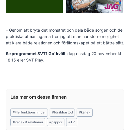
– Genom att bryta det mönstret och dela både sorgen och de
praktiska utmaningarna tror jag att man har större möjlighet
att klara både relationen och föräldraskapet på ett bättre sätt.
Se programmet SVT1 Go’ kväll
idag onsdag 20 november kl
18.15 eller SVT Play.
Post
#
Flerfunktionshinder
#
föräldrastöd
#
kärlek
Tags:
#
Kärlek & relationer
#
pappor
#
TV