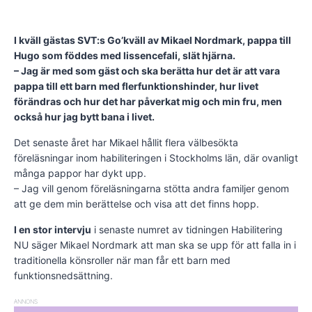
I kväll gästas SVT:s Go’kväll av Mikael Nordmark, pappa till
Hugo som föddes med lissencefali, slät hjärna.
– Jag är med som gäst och ska berätta hur det är att vara
pappa till ett barn med flerfunktionshinder, hur livet
förändras och hur det har påverkat mig och min fru, men
också hur jag bytt bana i livet.
Det senaste året har Mikael hållit flera välbesökta
föreläsningar inom habiliteringen i Stockholms län, där ovanligt
många pappor har dykt upp.
– Jag vill genom föreläsningarna stötta andra familjer genom
att ge dem min berättelse och visa att det finns hopp.
I en stor intervju
i senaste numret av tidningen Habilitering
NU säger Mikael Nordmark att man ska se upp för att falla in i
traditionella könsroller när man får ett barn med
funktionsnedsättning.
ANNONS