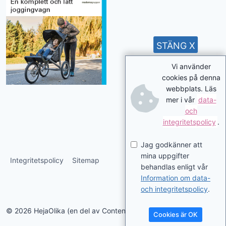
STÄNG X
Vi använder
cookies på denna
webbplats. Läs
mer i vår
data-
och
integritetspolicy
.
Jag godkänner att
mina uppgifter
Integritetspolicy
Sitemap
behandlas enligt vår
Information om data-
och integritetspolicy
.
© 2026 HejaOlika (en del av Contentverkstan.se)
Cookies är OK