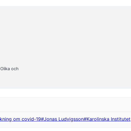
aOlika och
skning om covid-19
#
Jonas Ludvigsson
#
Karolinska Institutet