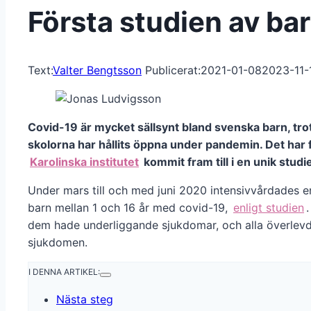
Första studien av ba
Text:
Valter Bengtsson
Publicerat:
2021-01-08
2023-11-
Covid-19 är mycket sällsynt bland svenska barn, trot
skolorna har hållits öppna under pandemin. Det har 
Karolinska institutet
kommit fram till i en unik studi
Under mars till och med juni 2020 intensivvårdades e
barn mellan 1 och 16 år med covid-19,
enligt studien
dem hade underliggande sjukdomar, och alla överlev
sjukdomen.
I DENNA ARTIKEL:
Nästa steg