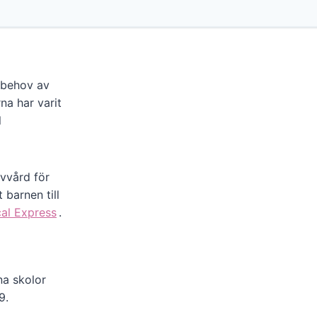
d behov av
na har varit
l
ivvård för
 barnen till
al Express
.
na skolor
9.