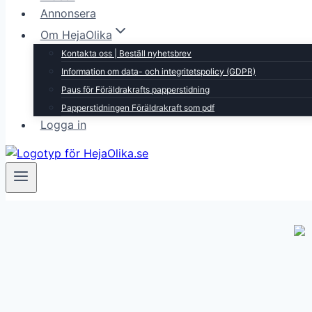
Annonsera
Om HejaOlika
Kontakta oss | Beställ nyhetsbrev
Information om data- och integritetspolicy (GDPR)
Paus för Föräldrakrafts papperstidning
Papperstidningen Föräldrakraft som pdf
Logga in