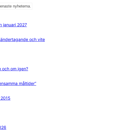
senaste nyheterna.
ån januari 2027
mhändertagande och vite
m och om igen?
mensamma måltider”
n 2015
2026