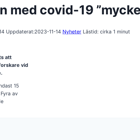
rn med covid-19 ”mycke
14
Uppdaterat:
2023-11-14
Nyheter
Lästid: cirka
1
minut
s att
forskare vid
e.
ndast 15
. Fyra av
de