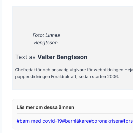
Foto: Linnea
Bengtsson.
Text av
Valter Bengtsson
Chefredaktör och ansvarig utgivare för webbtidningen Hej
papperstidningen Föräldrakraft, sedan starten 2006.
Post
#
barn med covid-19
#
barnläkare
#
coronakrisen
#
for
Tags: