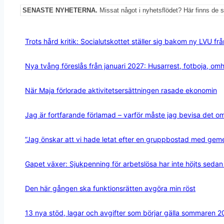
SENASTE NYHETERNA.
Missat något i nyhetsflödet? Här finns de 
Trots hård kritik: Socialutskottet ställer sig bakom ny LVU fr
Nya tvång föreslås från januari 2027: Husarrest, fotboja, o
När Maja förlorade aktivitetsersättningen rasade ekonomin
Jag är fortfarande förlamad – varför måste jag bevisa det o
”Jag önskar att vi hade letat efter en gruppbostad med ge
Gapet växer: Sjukpenning för arbetslösa har inte höjts seda
Den här gången ska funktionsrätten avgöra min röst
13 nya stöd, lagar och avgifter som börjar gälla sommaren 