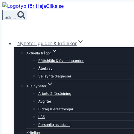
Skip
to
Sök ...
content
Nyheter, guider & krönikor
Aktuella frågor
Rättshjälp & överklaganden
Återkrav
Sällsynta diagnoser
Alla nyheter
Arbete & försörjning
Avgifter
Bidrag & ersättningar
LSS
Personlig assistans
Krönikor