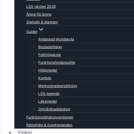
LSS-skolan 2026
Ämne för ämne
Statistik & diagram
Guider
Anpassad grundskola
Bostadstillägg
Folkhögskola
Funktionshinderpolitik
Hjälpmedel
Korttids
Merkostnadsersättning
LSS-boende
Läkemedel
Omvårdnadsbidrag
Funktionsrättskonventionen
Rättshjälp & överklaganden
Videor