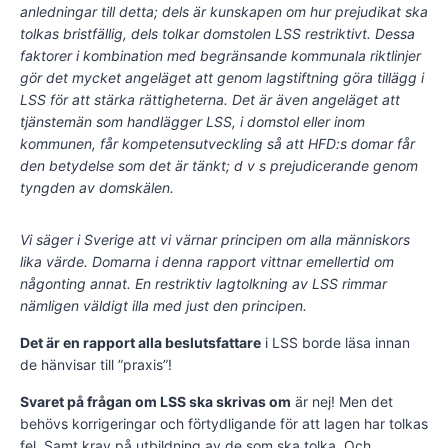
anledningar till detta; dels är kunskapen om hur prejudikat ska
tolkas bristfällig, dels tolkar domstolen LSS restriktivt. Dessa
faktorer i kombination med begränsande kommunala riktlinjer
gör det mycket angeläget att genom lagstiftning göra tillägg i
LSS för att stärka rättigheterna. Det är även angeläget att
tjänstemän som handlägger LSS, i domstol eller inom
kommunen, får kompetensutveckling så att HFD:s domar får
den betydelse som det är tänkt; d v s prejudicerande genom
tyngden av domskälen.
Vi säger i Sverige att vi värnar principen om alla människors
lika värde. Domarna i denna rapport vittnar emellertid om
någonting annat. En restriktiv lagtolkning av LSS rimmar
nämligen väldigt illa med just den principen.
Det är en rapport alla beslutsfattare
i LSS borde läsa innan
de hänvisar till ”praxis”!
Svaret på frågan om LSS ska skrivas om
är nej! Men det
behövs korrigeringar och förtydligande för att lagen har tolkas
fel. Samt krav på utbildning av de som ska tolka. Och