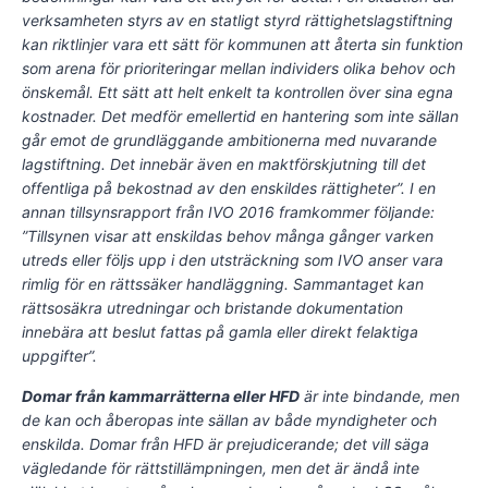
verksamheten styrs av en statligt styrd rättighetslagstiftning
kan riktlinjer vara ett sätt för kommunen att återta sin funktion
som arena för prioriteringar mellan individers olika behov och
önskemål. Ett sätt att helt enkelt ta kontrollen över sina egna
kostnader. Det medför emellertid en hantering som inte sällan
går emot de grundläggande ambitionerna med nuvarande
lagstiftning. Det innebär även en maktförskjutning till det
offentliga på bekostnad av den enskildes rättigheter”. I en
annan tillsynsrapport från IVO 2016 framkommer följande:
”Tillsynen visar att enskildas behov många gånger varken
utreds eller följs upp i den utsträckning som IVO anser vara
rimlig för en rättssäker handläggning. Sammantaget kan
rättsosäkra utredningar och bristande dokumentation
innebära att beslut fattas på gamla eller direkt felaktiga
uppgifter”.
Domar från kammarrätterna eller HFD
är inte bindande, men
de kan och åberopas inte sällan av både myndigheter och
enskilda. Domar från HFD är prejudicerande; det vill säga
vägledande för rättstillämpningen, men det är ändå inte