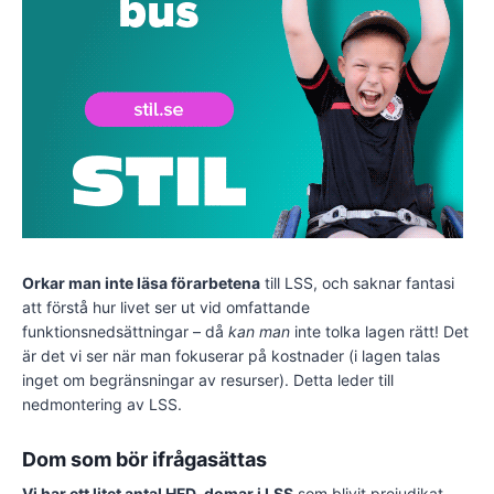
Orkar man inte läsa förarbetena
till LSS, och saknar fantasi
att förstå hur livet ser ut vid omfattande
funktionsnedsättningar – då
kan man
inte tolka lagen rätt! Det
är det vi ser när man fokuserar på kostnader (i lagen talas
inget om begränsningar av resurser). Detta leder till
nedmontering av LSS.
Dom som bör ifrågasättas
Vi har ett litet antal HFD-domar i LSS
som blivit prejudikat.