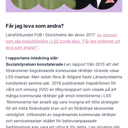
Får jag leva som andra?
Länsförbundet FUB i Stockholms län skrev 2017
en rapport
som alla beslutsfattare i LSS borde läsa: ”Får jag möjlighet att
leva som andra?”
.
I rapportens inledning står:
Socialstyrelsen konstaterade i
en rapport från 2015 att det
förekommer begränsande kommunala riktlinjer rörande vissa
LSS-insatser. Men redan flera år tidigare hade Länsstyrelserna
konstaterat samma sak. 2016 publicerade Inspektionen för
vård och omsorg (IVO) en tillsynsrapport som visade på att
många kommunala riktlinjer går emot intentionerna i LSS:
”Kommunerna har ansett sig vara tvungna att hitta strategier
för att möta förändrade krav och en förändrad ekonomisk
verklighet. Införandet av begränsande kommunala riktlinjer
och serviceinsatser istället för behovsanpassade
bedömningar kan vara ett uttryck för detta. I en situation där