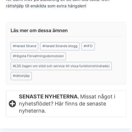
rättshjälp till enskilda som extra hängslen!
Post
#
Harald Strand
#
Harald Strands blogg
#
HFD
Tags:
#
Högsta Förvaltningsdomstolen
#
LSS (lagen om stöd och service till vissa funktionshindrade)
#
rättshjälp
SENASTE NYHETERNA.
Missat något i
nyhetsflödet? Här finns de senaste
nyheterna.