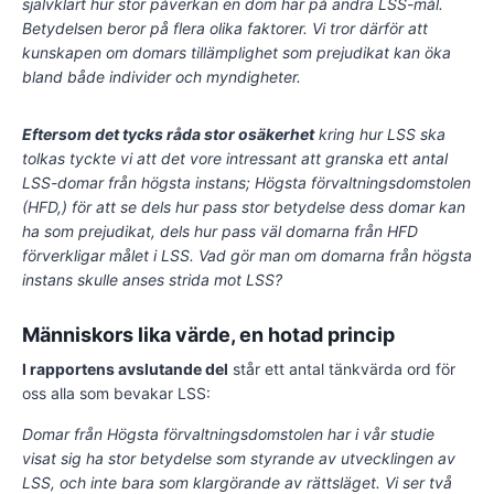
självklart hur stor påverkan en dom har på andra LSS-mål.
Betydelsen beror på flera olika faktorer. Vi tror därför att
kunskapen om domars tillämplighet som prejudikat kan öka
bland både individer och myndigheter.
Eftersom det tycks råda stor osäkerhet
kring hur LSS ska
tolkas tyckte vi att det vore intressant att granska ett antal
LSS-domar från högsta instans; Högsta förvaltningsdomstolen
(HFD,) för att se dels hur pass stor betydelse dess domar kan
ha som prejudikat, dels hur pass väl domarna från HFD
förverkligar målet i LSS. Vad gör man om domarna från högsta
instans skulle anses strida mot LSS?
Människors lika värde, en hotad princip
I rapportens avslutande del
står ett antal tänkvärda ord för
oss alla som bevakar LSS:
Domar från Högsta förvaltningsdomstolen har i vår studie
visat sig ha stor betydelse som styrande av utvecklingen av
LSS, och inte bara som klargörande av rättsläget. Vi ser två