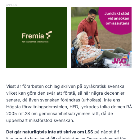
ANNONS
Visst är förarbeten och lag skriven på byråkratisk svenska,
vilket kan göra den svår att förstå, så här några decennier
senare, då även svenskan förändras (urholkas). Inte ens
Högsta förvaltningsdomstolen, HFD, lyckades tolka domen RÅ
2005 ref.28 om gemensamhetsutrymmen rätt, då de
uppenbart missförstod svenskan.
Det går naturligtvis inte att skriva om LSS
på något år!
Nuvarande lags innehåll påbörjades av Omsorgskommittén