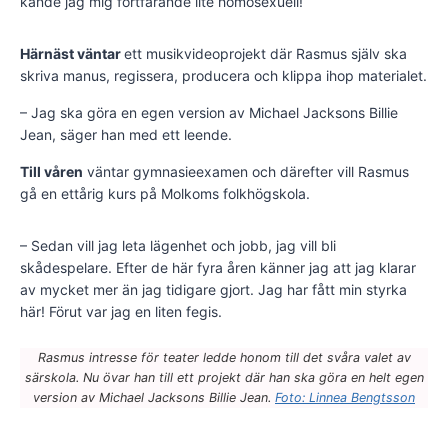
kände jag mig fortfarande lite homosexuell!
Härnäst väntar
ett musikvideo­projekt där Rasmus själv ska
skriva manus, regissera, producera och klippa ihop materialet.
– Jag ska göra en egen version av Michael Jacksons Billie
Jean, säger han med ett leende.
Till våren
väntar gymnasieexamen och därefter vill Rasmus
gå en ettårig kurs på Molkoms folkhögskola.
– Sedan vill jag leta lägenhet och jobb, jag vill bli
skådespelare. Efter de här fyra åren känner jag att jag klarar
av mycket mer än jag tidigare gjort. Jag har fått min styrka
här! Förut var jag en liten fegis.
Rasmus intresse för teater ledde honom till det svåra valet av
särskola. Nu övar han till ett projekt där han ska göra en helt egen
version av Michael Jacksons Billie Jean.
Foto: Linnea Bengtsson