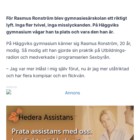
För Rasmus Ronström blev gymnasie­särskolan ett riktigt
lyft. Inga fler tvivel, inga misslyckanden. På Häggviks
gymnasium vågar han ta plats och vara den han är.
På Häggviks gymnasium känner sig Rasmus Ronström, 20 år,
modig. Så modig att han gjorde sin praktik på Utbild­nings­
radion och medverkade i programserien Sexbyrån.
– Jag var mer inlåst i mig själv förut, nu är jag mer utåtriktad
och har flera kompisar och en flickvän.
ANNONS