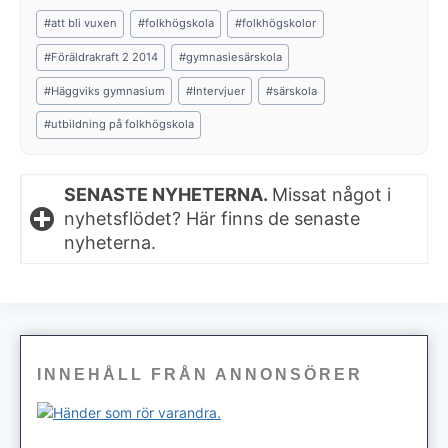
Post
#
att bli vuxen
#
folkhögskola
#
folkhögskolor
Tags:
#
Föräldrakraft 2 2014
#
gymnasiesärskola
#
Häggviks gymnasium
#
Intervjuer
#
särskola
#
utbildning på folkhögskola
SENASTE NYHETERNA.
Missat något i
nyhetsflödet? Här finns de senaste
nyheterna.
INNEHÅLL FRÅN ANNONSÖRER