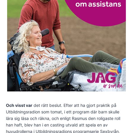
Och visst var
det rätt beslut. Efter att ha gjort praktik på
Utbildningsradion som tomat, i ett program där barn skulle
lära sig läsa och räkna, och enligt Rasmus den roligaste roll
han haft, blev han i en casting utvald att spela en av
huvudrollerna i Utbildningsradions programserie Sexbyrån,