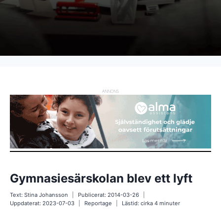
ANNONS
Gymnasiesärskolan blev ett lyft
Text:
Stina Johansson
Publicerat:
2014-03-26
Uppdaterat:
2023-07-03
Reportage
Lästid: cirka
4
minuter