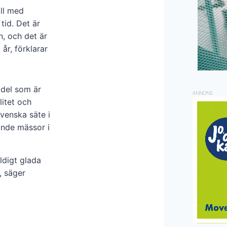
ill med
tid. Det är
n, och det är
 år, förklarar
 del som är
ANNONS
itet och
svenska säte i
ande mässor i
ldigt glada
, säger