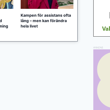
Kampen för assistans ofta
ed
lång – men kan förändra
tning
hela livet
ANNONS