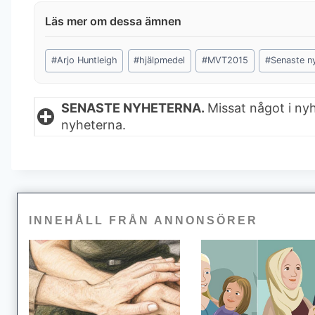
Post
#
Arjo Huntleigh
#
hjälpmedel
#
MVT2015
#
Senaste n
Tags:
SENASTE NYHETERNA.
Missat något i ny
nyheterna.
INNEHÅLL FRÅN ANNONSÖRER