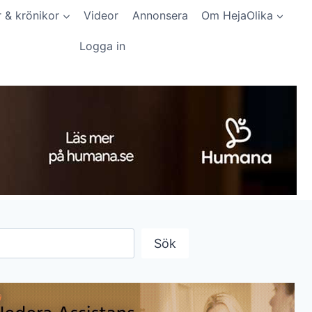
r & krönikor
Videor
Annonsera
Om HejaOlika
Logga in
Sök