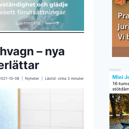
hvagn – nya
rlättar
ANNONS
2021-10-08
Nyheter
Lästid: cirka
3
minuter