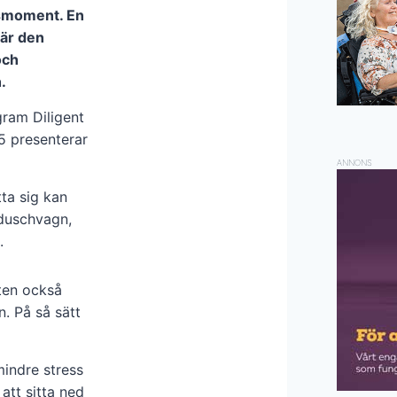
etsmoment. En
där den
och
.
gram Diligent
5 presenterar
ANNONS
tta sig kan
 duschvagn,
.
ten också
n. På så sätt
indre stress
att sitta ned