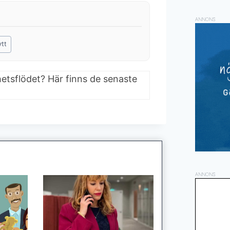
ANNONS
ytt
hetsflödet? Här finns de senaste
ANNONS