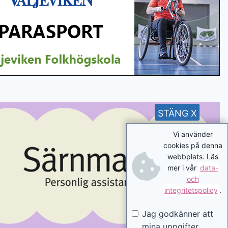
STÄNG X
Vi använder
cookies på denna
webbplats. Läs
mer i vår
data-
och
integritetspolicy
.
Jag godkänner att
mina uppgifter