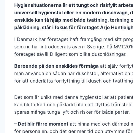
Hygiensituationerna är ett tungt och riskfyllt arb
universell hygienstol eller en modern duschvagn, 
enskilde kan få hjälp med både tvättning, torkning 
påklädning, står i fokus för företaget Arjo Huntleigh
I Danmark har företaget haft framgång med sitt pro
som nu har introducerats även i Sverige. På MVT201
företaget såväl Diligent som olika duschlösningar.
Beroende på den enskildes förmåga
att själv förfly
man använda en sådan här duschstol, alternativt en
för att underlätta förflyttning till dusch och tvättning
Det som är unikt med denna hygienstol är att patien
kan bli torkad och påklädd utan att flyttas från stole
sparas många tunga lyft och risker för båda parter.
– Det blir färre moment
att hinna med och därmed m
för personalen, och det ger mer tid och utrymme för 