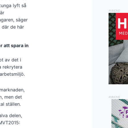
tunga lyft så
ANNONS
är
agaren, säger
, där de här
 att spara in
ot av det i
 rekrytera
rbetsmiljö.
marknaden,
lm, men det
ANNONS
al ställen.
alva delen,
 MVT2015: