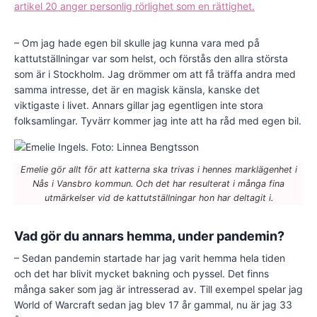
artikel 20 anger personlig rörlighet som en rättighet.
– Om jag hade egen bil skulle jag kunna vara med på
kattutställningar var som helst, och förstås den allra största
som är i Stockholm. Jag drömmer om att få träffa andra med
samma intresse, det är en magisk känsla, kanske det
viktigaste i livet. Annars gillar jag egentligen inte stora
folksamlingar. Tyvärr kommer jag inte att ha råd med egen bil.
Emelie gör allt för att katterna ska trivas i hennes marklägenhet i
Nås i Vansbro kommun. Och det har resulterat i många fina
utmärkelser vid de kattutställningar hon har deltagit i.
Vad gör du annars hemma, under pandemin?
– Sedan pandemin startade har jag varit hemma hela tiden
och det har blivit mycket bakning och pyssel. Det finns
många saker som jag är intresserad av. Till exempel spelar jag
World of Warcraft sedan jag blev 17 år gammal, nu är jag 33