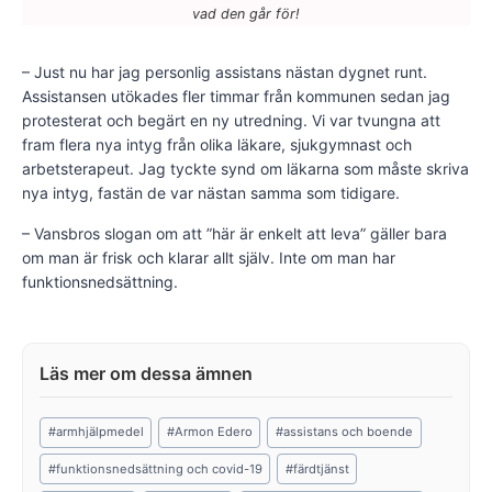
vad den går för!
– Just nu har jag personlig assistans nästan dygnet runt.
Assistansen utökades fler timmar från kommunen sedan jag
protesterat och begärt en ny utredning. Vi var tvungna att
fram flera nya intyg från olika läkare, sjukgymnast och
arbetsterapeut. Jag tyckte synd om läkarna som måste skriva
nya intyg, fastän de var nästan samma som tidigare.
– Vansbros slogan om att ”här är enkelt att leva” gäller bara
om man är frisk och klarar allt själv. Inte om man har
funktionsnedsättning.
Post
#
armhjälpmedel
#
Armon Edero
#
assistans och boende
Tags:
#
funktionsnedsättning och covid-19
#
färdtjänst