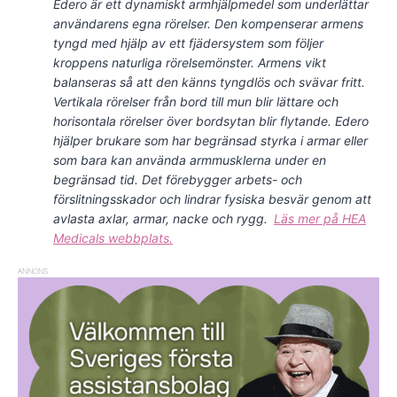
Edero är ett dynamiskt armhjälpmedel som underlättar
användarens egna rörelser. Den kompenserar armens
tyngd med hjälp av ett fjädersystem som följer
kroppens naturliga rörelsemönster. Armens vikt
balanseras så att den känns tyngdlös och svävar fritt.
Vertikala rörelser från bord till mun blir lättare och
horisontala rörelser över bordsytan blir flytande. Edero
hjälper brukare som har begränsad styrka i armar eller
som bara kan använda armmusklerna under en
begränsad tid. Det förebygger arbets- och
förslitningsskador och lindrar fysiska besvär genom att
avlasta axlar, armar, nacke och rygg.
Läs mer på HEA
Medicals webbplats.
ANNONS