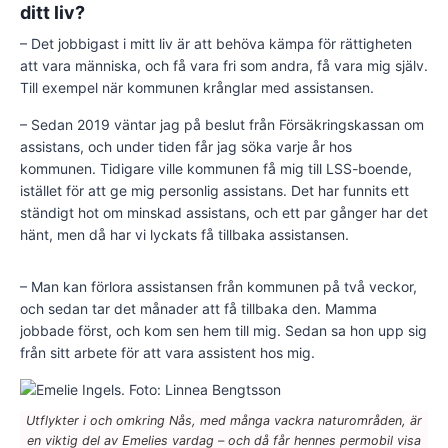
ditt liv?
– Det jobbigast i mitt liv är att behöva kämpa för rättigheten
att vara människa, och få vara fri som andra, få vara mig själv.
Till exempel när kommunen krånglar med assistansen.
– Sedan 2019 väntar jag på beslut från Försäkringskassan om
assistans, och under tiden får jag söka varje år hos
kommunen. Tidigare ville kommunen få mig till LSS-boende,
istället för att ge mig personlig assistans. Det har funnits ett
ständigt hot om minskad assistans, och ett par gånger har det
hänt, men då har vi lyckats få tillbaka assistansen.
– Man kan förlora assistansen från kommunen på två veckor,
och sedan tar det månader att få tillbaka den. Mamma
jobbade först, och kom sen hem till mig. Sedan sa hon upp sig
från sitt arbete för att vara assistent hos mig.
Utflykter i och omkring Nås, med många vackra naturområden, är
en viktig del av Emelies vardag – och då får hennes permobil visa