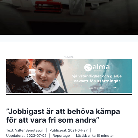
ANNONS
”Jobbigast är att behöva kämpa
för att vara fri som andra”
Text:
Valter Bengtsson
Publicerat:
2021-04-27
Uppdaterat:
2023-07-02
Reportage
Lästid: cirka
10
minuter