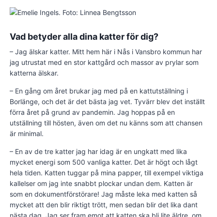
Vad betyder alla dina katter för dig?
– Jag älskar katter. Mitt hem här i Nås i Vansbro kommun har
jag utrustat med en stor kattgård och massor av prylar som
katterna älskar.
– En gång om året brukar jag med på en kattutställning i
Borlänge, och det är det bästa jag vet. Tyvärr blev det inställt
förra året på grund av pandemin. Jag hoppas på en
utställning till hösten, även om det nu känns som att chansen
är minimal.
– En av de tre katter jag har idag är en ungkatt med lika
mycket energi som 500 vanliga katter. Det är högt och lågt
hela tiden. Katten tuggar på mina papper, till exempel viktiga
kallelser om jag inte snabbt plockar undan dem. Katten är
som en dokumentförstörare! Jag måste leka med katten så
mycket att den blir riktigt trött, men sedan blir det lika dant
nästa dag. Jag ser fram emot att katten ska bli lite äldre, om