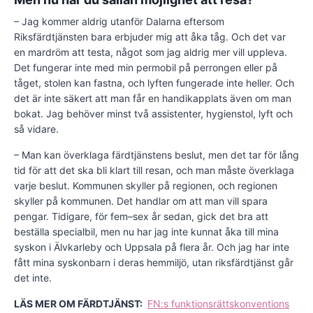
– Jag kommer aldrig utanför Dalarna eftersom
Riksfärdtjänsten bara erbjuder mig att åka tåg. Och det var
en mardröm att testa, något som jag aldrig mer vill uppleva.
Det fungerar inte med min permobil på perrongen eller på
tåget, stolen kan fastna, och lyften fungerade inte heller. Och
det är inte säkert att man får en handikapplats även om man
bokat. Jag behöver minst två assistenter, hygienstol, lyft och
så vidare.
– Man kan överklaga färdtjänstens beslut, men det tar för lång
tid för att det ska bli klart till resan, och man måste överklaga
varje beslut. Kommunen skyller på regionen, och regionen
skyller på kommunen. Det handlar om att man vill spara
pengar. Tidigare, för fem–sex år sedan, gick det bra att
beställa specialbil, men nu har jag inte kunnat åka till mina
syskon i Älvkarleby och Uppsala på flera år. Och jag har inte
fått mina syskonbarn i deras hemmiljö, utan riksfärdtjänst går
det inte.
LÄS MER OM FÄRDTJÄNST:
FN:s funktionsrättskonventions