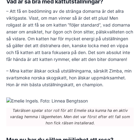
Vad är så bra med kattutställningar?
– Att få en bedömning av de stränga domarna är det allra
viktigaste. Visst, om man vinner så är det ett plus! Men
roligast är att få se om katten ”följer standard”, vad domarna
anser om ansiktet, hur ögon och öron sitter, pälskvaliteten och
så vidare. Om katten har för mycket energi på utställningen
så gäller det att distrahera den, kanske locka med en vippa
och få katten att bara fokusera på den. Det som absolut inte
får hända är att katten rymmer, eller att den biter domaren!
– Mina katter älskar också utställningarna, särskilt Zimba, min
svartsmoke norska skogskatt, hon älskar uppmärksamhet.
Hon är min bästa utställningskatt, en champion.
Takrälsen spelar stor roll för att Emelie ska kunna ha en aktiv
vardag hemma i lägenheten. Men det var först efter ett fall som
hon fick rälsen installerad.
Men nu har du sällan möjlighet att resa?