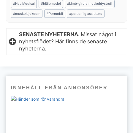
#
Hea Medical
#
hjälpmedel
#
Limb-girdle muskeldystrofi
#
muskelsjukdom
#
Permobil
#
personlig assistans
SENASTE NYHETERNA.
Missat något i
nyhetsflödet? Här finns de senaste
nyheterna.
INNEHÅLL FRÅN ANNONSÖRER