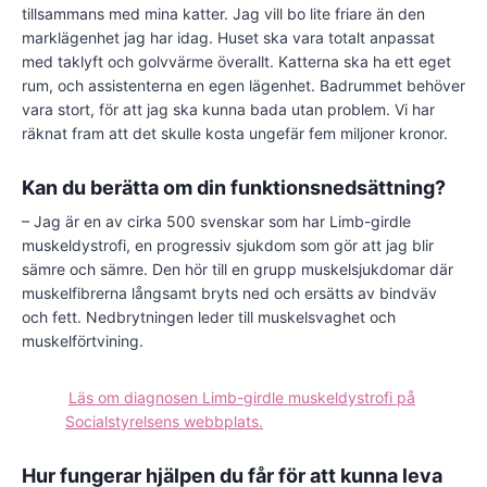
tillsammans med mina katter. Jag vill bo lite friare än den
marklägenhet jag har idag. Huset ska vara totalt anpassat
med taklyft och golvvärme överallt. Katterna ska ha ett eget
rum, och assistenterna en egen lägenhet. Badrummet behöver
vara stort, för att jag ska kunna bada utan problem. Vi har
räknat fram att det skulle kosta ungefär fem miljoner kronor.
Kan du berätta om din funktionsnedsättning?
– Jag är en av cirka 500 svenskar som har Limb-girdle
muskeldystrofi, en progressiv sjukdom som gör att jag blir
sämre och sämre. Den hör till en grupp muskelsjukdomar där
muskelfibrerna långsamt bryts ned och ersätts av bindväv
och fett. Nedbrytningen leder till muskelsvaghet och
muskelförtvining.
Läs om diagnosen Limb-girdle muskeldystrofi på
Socialstyrelsens webbplats.
Hur fungerar hjälpen du får för att kunna leva