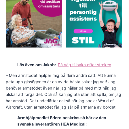
Läs även om Jakob:
På väg tillbaka efter stroken
– Men armstödet hjälper mig på flera andra sätt. Att kunna
peta upp glasögonen är en av de bästa saker jag vet! Jag
behöver armstödet även när jag håller på med mitt hår, jag
älskar att färga det. Och så kan jag äta utan att spilla, om jag
har amstöd. Det underlättar också när jag spelar World of
Warcraft, utan armstödet får jag sår på armarna av bordet.
Armhjälpmedlet Edero beskrivs så här av den
svenska leverantören HEA Medical: