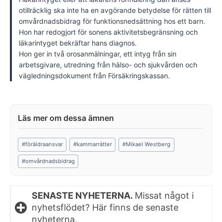
otillräcklig ska inte ha en avgörande betydelse för rätten till
omvårdnadsbidrag för funktionsnedsättning hos ett barn.
Hon har redogjort för sonens aktivitetsbegränsning och
läkarintyget bekräftar hans diagnos.
Hon ger in två orosanmälningar, ett intyg från sin
arbetsgivare, utredning från hälso- och sjukvården och
vägledningsdokument från Försäkringskassan.
Post
#
föräldraansvar
#
kammarrätter
#
Mikael Westberg
Tags:
#
omvårdnadsbidrag
SENASTE NYHETERNA.
Missat något i
nyhetsflödet? Här finns de senaste
nyheterna.