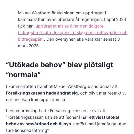
Mikael Westberg är vid sidan om uppdraget i
kammarrätten även utredare åt regeringen. I april 2024
fick han
uppdraget att se över den tidigare
bidragsbrottsutredningens förslag om straffavgifter och
bidragsspärr
. Den översynen ska vara klar senast 3
mars 2025.
”Utökade behov” blev plötsligt
”normala”
I kammarrätten framhöll Mikael Westberg bland annat att
Försäkringskassan hade ändrat sig
, och blivit mer restriktiv,
när ansökan kom upp i domstol.
I en omprövning hade Försäkringskassan skrivit att
”Försäkringskassan kan se att [sonen]
har ett visst utökat
behov av omvårdnad och tillsyn
jämfört med jämnåriga utan
funktionsnedsättning”.