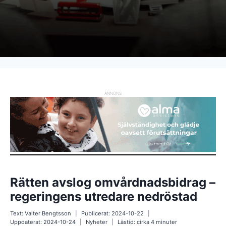
ANNONS
Rätten avslog omvårdnadsbidrag –
regeringens utredare nedröstad
Text:
Valter Bengtsson
Publicerat:
2024-10-22
Uppdaterat:
2024-10-24
Nyheter
Lästid: cirka
4
minuter