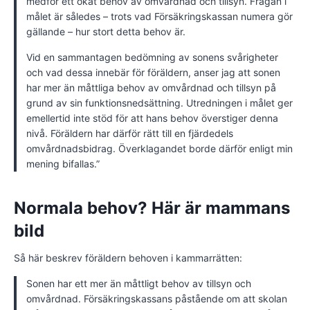
medför ett ökat behov av omvårdnad och tillsyn. Frågan i
målet är således – trots vad Försäkringskassan numera gör
gällande – hur stort detta behov är.
Vid en sammantagen bedömning av sonens svårigheter
och vad dessa innebär för föräldern, anser jag att sonen
har mer än måttliga behov av omvårdnad och tillsyn på
grund av sin funktionsnedsättning. Utredningen i målet ger
emellertid inte stöd för att hans behov överstiger denna
nivå. Föräldern har därför rätt till en fjärdedels
omvårdnadsbidrag. Överklagandet borde därför enligt min
mening bifallas.”
Normala behov? Här är mammans
bild
Så här beskrev föräldern behoven i kammarrätten:
Sonen har ett mer än måttligt behov av tillsyn och
omvårdnad. Försäkringskassans påstående om att skolan