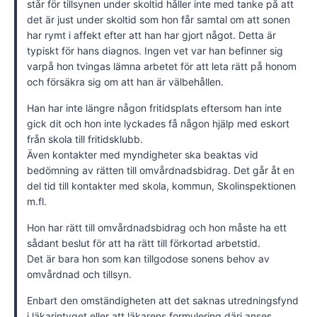
står för tillsynen under skoltid håller inte med tanke på att
det är just under skoltid som hon får samtal om att sonen
har rymt i affekt efter att han har gjort något. Detta är
typiskt för hans diagnos. Ingen vet var han befinner sig
varpå hon tvingas lämna arbetet för att leta rätt på honom
och försäkra sig om att han är välbehållen.
Han har inte längre någon fritidsplats eftersom han inte
gick dit och hon inte lyckades få någon hjälp med eskort
från skola till fritidsklubb.
Även kontakter med myndigheter ska beaktas vid
bedömning av rätten till omvårdnadsbidrag. Det går åt en
del tid till kontakter med skola, kommun, Skolinspektionen
m.fl.
Hon har rätt till omvårdnadsbidrag och hon måste ha ett
sådant beslut för att ha rätt till förkortad arbetstid.
Det är bara hon som kan tillgodose sonens behov av
omvårdnad och tillsyn.
Enbart den omständigheten att det saknas utredningsfynd
i läkarintyget eller att läkarens formulering däri anses