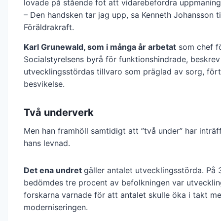
lovade på stående fot att vidarebefordra uppmaning
– Den handsken tar jag upp, sa Kenneth Johansson ti
Föräldrakraft.
Karl Grunewald, som i många år arbetat
som chef f
Socialstyrelsens byrå för funktionshindrade, beskrev
utvecklingsstördas tillvaro som präglad av sorg, för
besvikelse.
Två underverk
Men han framhöll samtidigt att ”två under” har inträf
hans levnad.
Det ena undret
gäller antalet utvecklingsstörda. På 
bedömdes tre procent av befolkningen var utveckli
forskarna varnade för att antalet skulle öka i takt m
moderniseringen.