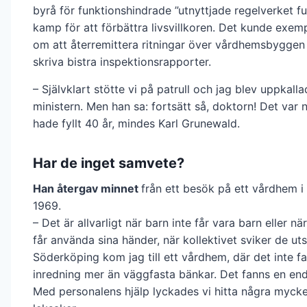
byrå för funktionshindrade ”utnyttjade regelverket full
kamp för att förbättra livsvillkoren. Det kunde exem
om att återremittera ritningar över vårdhemsbyggen e
skriva bistra inspektionsrapporter.
– Självklart stötte vi på patrull och jag blev uppkallad
ministern. Men han sa: fortsätt så, doktorn! Det var 
hade fyllt 40 år, mindes Karl Grunewald.
Har de inget samvete?
Han återgav minnet
från ett besök på ett vårdhem 
1969.
– Det är allvarligt när barn inte får vara barn eller nä
får använda sina händer, när kollektivet sviker de utsa
Söderköping kom jag till ett vårdhem, där det inte 
inredning mer än väggfasta bänkar. Det fanns en end
Med personalens hjälp lyckades vi hitta några mycket