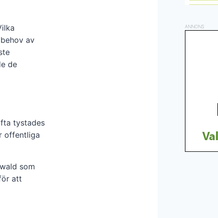
ilka
ANNONS
s behov av
ste
de de
fta tystades
 offentliga
newald som
ör att