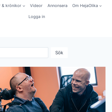
r & krönikor
Videor
Annonsera
Om HejaOlika
Logga in
Sök