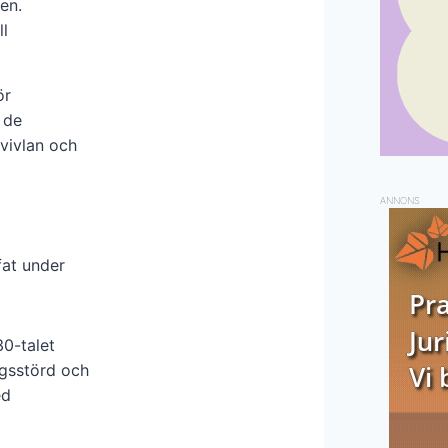
en.
ll
ör
 de
tvivlan och
ANNONS
fat under
30-talet
ngsstörd och
ed