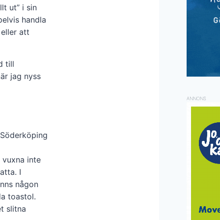
t ut” i sin
pelvis handla
ller att
 till
när jag nyss
ANNONS
i Söderköping
r vuxna inte
tta. I
fanns någon
a toastol.
 slitna