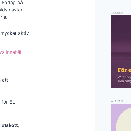
 Förlag på
lds nästan
ANNONS
ria.
 mycket aktiv
vs innehåll
 att
 för EU
ANNONS
lutskott
,