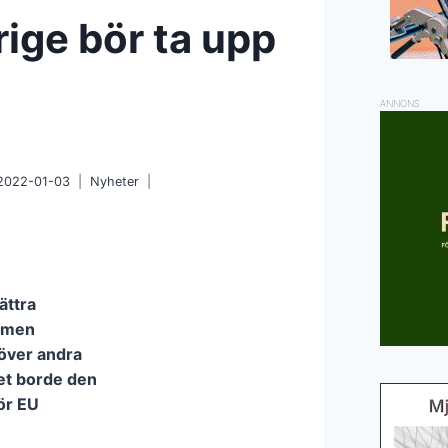
ige bör ta upp
ANNONS
2022-01-03
Nyheter
ättra
g men
över andra
Det borde den
ör EU