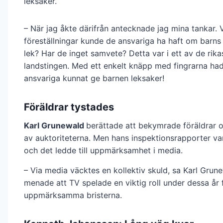
leksaker.
– När jag åkte därifrån antecknade jag mina tankar. V
föreställningar kunde de ansvariga ha haft om barn
lek? Har de inget samvete? Detta var i ett av de rika
landstingen. Med ett enkelt knäpp med fingrarna ha
ansvariga kunnat ge barnen leksaker!
Föräldrar tystades
Karl Grunewald
berättade att bekymrade föräldrar o
av auktoriteterna. Men hans inspektionsrapporter var
och det ledde till uppmärksamhet i media.
– Via media väcktes en kollektiv skuld, sa Karl Gru
menade att TV spelade en viktig roll under dessa år f
uppmärksamma bristerna.