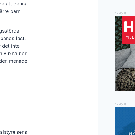
de att denna
färre barn
ANNONS
ngsstörda
bands fast,
 det inte
om vuxna bor
nder, menade
ANNONS
alstyrelsens