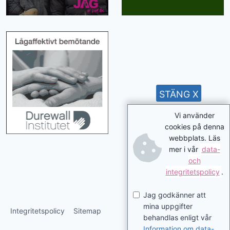
STÄNG X
Vi använder
cookies på denna
webbplats. Läs
mer i vår
data-
och
integritetspolicy
.
Jag godkänner att
mina uppgifter
Integritetspolicy
Sitemap
behandlas enligt vår
Information om data-