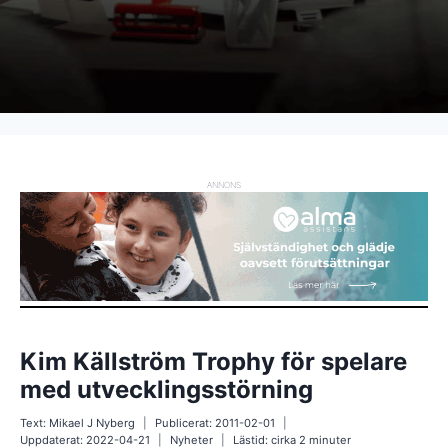
ANNONS
Kim Källström Trophy för spelare
med utvecklingsstörning
Text:
Mikael J Nyberg
Publicerat:
2011-02-01
Uppdaterat:
2022-04-21
Nyheter
Lästid: cirka
2
minuter