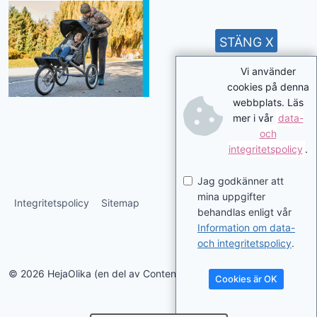
STÄNG X
Vi använder
cookies på denna
webbplats. Läs
mer i vår
data-
och
integritetspolicy
.
Jag godkänner att
mina uppgifter
Integritetspolicy
Sitemap
behandlas enligt vår
Information om data-
och integritetspolicy
.
© 2026 HejaOlika (en del av Contentverkstan.se)
Cookies är OK