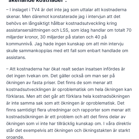
– I inslaget i TV4 är det inte jag som uttalar att kostnaderna
skenar. Men däremot konstaterade jag i intervjun att det
behövs en långsiktigt hållbar kostnadsutveckling kring
assistansersättningen och LSS, som idag handlar om totalt 70
miljarder kronor, 30 miljarder på staten och 40 på
kommunnivå. Jag hade ingen kunskap om att min intervju
skulle sammankopplas med ett fall som enbart handlade om
assistans.
– Att kostnaderna har ökat realt sedan insatsen infördes är
det ingen tvekan om. Det gäller också om man ser på
ökningen av fasta priser. Det finns de som menar att
kostnadsutvecklingen är oproblematisk om hela ökningen kan
förklaras. Men att det går att förklara hela kostnadsökningen
är inte samma sak som att ökningen är oproblematisk. Det
finns samtidigt flera utredningar och rapporter som menar att
kostnadsökningen är ett problem och att det finns delar av
ökningen som vi inte har tillräcklig kunskap om. I våra direktiv
står det exempelvis att ökningen och ökningstakten är starkt
oroande.