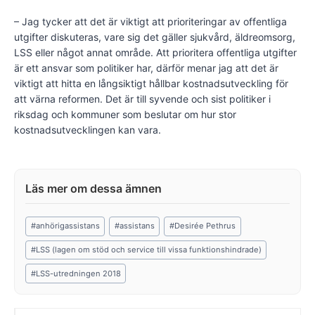
– Jag tycker att det är viktigt att prioriteringar av offentliga
utgifter diskuteras, vare sig det gäller sjukvård, äldreomsorg,
LSS eller något annat område. Att prioritera offentliga utgifter
är ett ansvar som politiker har, därför menar jag att det är
viktigt att hitta en långsiktigt hållbar kostnadsutveckling för
att värna reformen. Det är till syvende och sist politiker i
riksdag och kommuner som beslutar om hur stor
kostnadsutvecklingen kan vara.
Post
#
anhörigassistans
#
assistans
#
Desirée Pethrus
Tags:
#
LSS (lagen om stöd och service till vissa funktionshindrade)
#
LSS-utredningen 2018