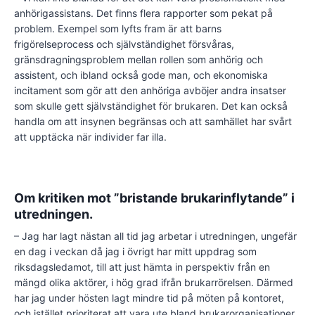
anhörigassistans. Det finns flera rapporter som pekat på
problem. Exempel som lyfts fram är att barns
frigörelseprocess och självständighet försvåras,
gränsdragningsproblem mellan rollen som anhörig och
assistent, och ibland också gode man, och ekonomiska
incitament som gör att den anhöriga avböjer andra insatser
som skulle gett självständighet för brukaren. Det kan också
handla om att insynen begränsas och att samhället har svårt
att upptäcka när individer far illa.
Om kritiken mot ”bristande brukarinflytande” i
utredningen.
– Jag har lagt nästan all tid jag arbetar i utredningen, ungefär
en dag i veckan då jag i övrigt har mitt uppdrag som
riksdagsledamot, till att just hämta in perspektiv från en
mängd olika aktörer, i hög grad ifrån brukarrörelsen. Därmed
har jag under hösten lagt mindre tid på möten på kontoret,
och istället prioriterat att vara ute bland brukarorganisationer