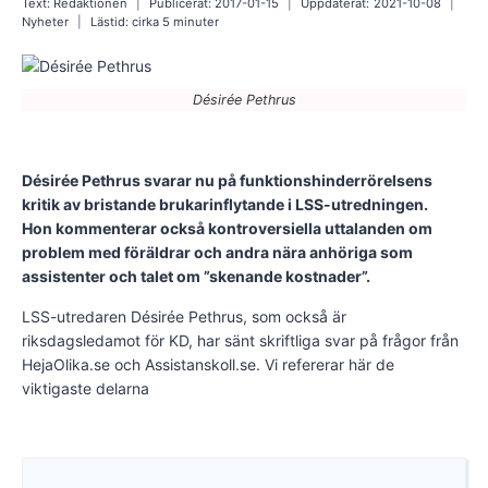
Text:
Redaktionen
Publicerat:
2017-01-15
Uppdaterat:
2021-10-08
Nyheter
Lästid: cirka
5
minuter
Désirée Pethrus
Désirée Pethrus svarar nu på funktionshinderrörelsens
kritik av bristande brukarinflytande i LSS-utredningen.
Hon kommenterar också kontroversiella uttalanden om
problem med föräldrar och andra nära anhöriga som
assistenter och talet om ”skenande kostnader”.
LSS-utredaren Désirée Pethrus, som också är
riksdagsledamot för KD, har sänt skriftliga svar på frågor från
HejaOlika.se och Assistanskoll.se. Vi refererar här de
viktigaste delarna