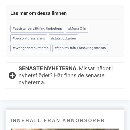
Post
#
assistansersättning timbelopp
#
Mona Olin
Tags:
#
personlig assistans
#
statsbudgeten
#
Sverigedemokraterna
#
återkrav från Försäkringskassan
SENASTE NYHETERNA.
Missat något i
nyhetsflödet? Här finns de senaste
nyheterna.
INNEHÅLL FRÅN ANNONSÖRER