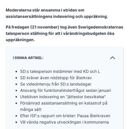
Moderaterna står ensamma i striden om
assistansersättningens indexering och uppräkning.
På fredagen (21 november) tog även Sverigedemokraternas
talesperson ställning för att i vårändringsbudgeten öka
uppräkningen.
I DENNA ARTIKEL:
SD:s talesperson instämmer med KD och L
SD kräver även nödstopp för återkrav
Se videointervju från SD:s landsdagar
Ansvarig för funktionshinderfrågor sedan januari
Utebliven indexering en "jättestor besvikelse"
Försämrad assistansersättning en katastrof på
många sätt
Efter ISF:s rapport om brister: Pausa återkraven
Vill vända negativa utvecklingen i kommunerna