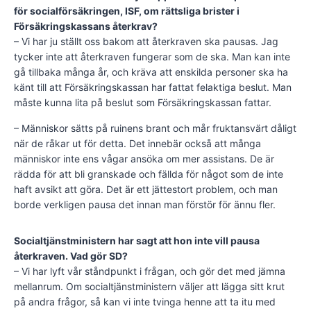
för socialförsäkringen, ISF, om rättsliga brister i
Försäkringskassans återkrav?
– Vi har ju ställt oss bakom att återkraven ska pausas. Jag
tycker inte att återkraven fungerar som de ska. Man kan inte
gå tillbaka många år, och kräva att enskilda personer ska ha
känt till att Försäkringskassan har fattat felaktiga beslut. Man
måste kunna lita på beslut som Försäkringskassan fattar.
– Människor sätts på ruinens brant och mår fruktansvärt dåligt
när de råkar ut för detta. Det innebär också att många
människor inte ens vågar ansöka om mer assistans. De är
rädda för att bli granskade och fällda för något som de inte
haft avsikt att göra. Det är ett jättestort problem, och man
borde verkligen pausa det innan man förstör för ännu fler.
Socialtjänstministern har sagt att hon inte vill pausa
återkraven. Vad gör SD?
– Vi har lyft vår ståndpunkt i frågan, och gör det med jämna
mellanrum. Om socialtjänstministern väljer att lägga sitt krut
på andra frågor, så kan vi inte tvinga henne att ta itu med