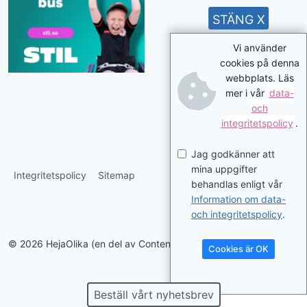
STÄNG X
Vi använder
cookies på denna
webbplats. Läs
mer i vår
data-
och
integritetspolicy
.
Jag godkänner att
mina uppgifter
Integritetspolicy
Sitemap
behandlas enligt vår
Information om data-
och integritetspolicy
.
© 2026 HejaOlika (en del av Contentverkstan.se)
Cookies är OK
Beställ vårt nyhetsbrev