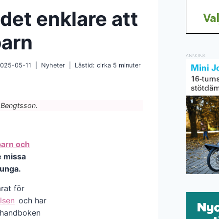
et enklare att
barn
ANNONS
025-05-11
Nyheter
Lästid: cirka
5
minuter
 Bengtsson.
barn och
e missa
 unga.
rat för
lsen
och har
t handboken