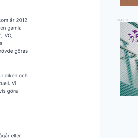
 kom år 2012
ANNONS
den gamla
, IVO,
a
ehövde göras
uridiken och
ell. Vi
vis göra
ågår eller