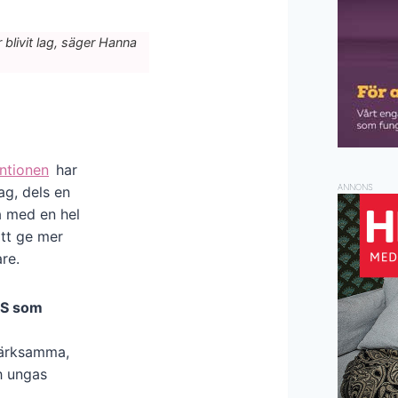
 blivit lag, säger Hanna
ntionen
har
ANNONS
ag, dels en
å med en hel
att ge mer
re.
SS som
märksamma,
h ungas