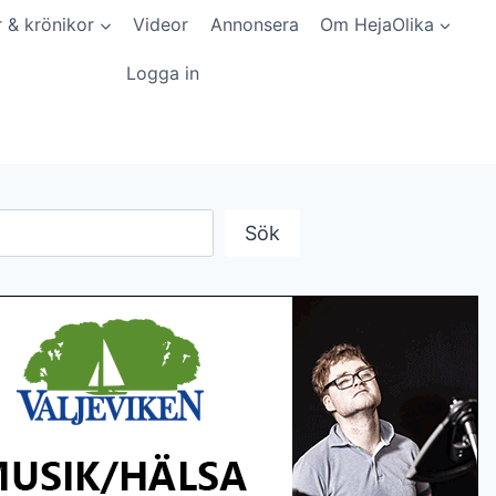
r & krönikor
Videor
Annonsera
Om HejaOlika
Logga in
Sök