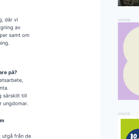
, där vi
ANNONS
ggning av
ciper samt om
ing.
are på?
etsarbete,
nta.
ärskilt till
er ungdomar.
ANNONS
om
t utgå från de