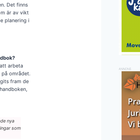
n. Det finns
m är av vikt
e planering i
ndbok?
 att arbeta
ANNONS
g på området.
gits fram de
 handboken,
nde nya
dringar som