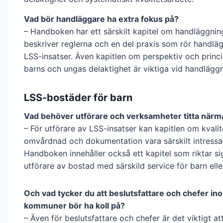
Vad bör handläggare ha extra fokus på?
– Handboken har ett särskilt kapitel om handläggning
beskriver reglerna och en del praxis som rör handlä
LSS-insatser. Även kapitlen om perspektiv och prin
barns och ungas delaktighet är viktiga vid handläggn
LSS-bostäder för barn
Vad behöver utförare och verksamheter titta närm
– För utförare av LSS-insatser kan kapitlen om kvalit
omvårdnad och dokumentation vara särskilt intressa
Handboken innehåller också ett kapitel som riktar sig s
utförare av bostad med särskild service för barn ell
Och vad tycker du att beslutsfattare och chefer in
kommuner bör ha koll på?
– Även för beslutsfattare och chefer är det viktigt at