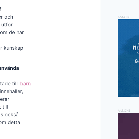
?
er och
ANNONS
 utför
 som de har
er kunskap
 använda
tade till
barn
innehåller,
erar
till
ANNONS
ås också
 om detta