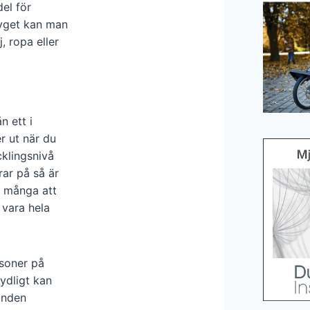
el för
tyget kan man
, ropa eller
n ett i
r ut när du
klingsnivå
ar på så är
ör många att
 vara hela
rsoner på
ydligt kan
tånden