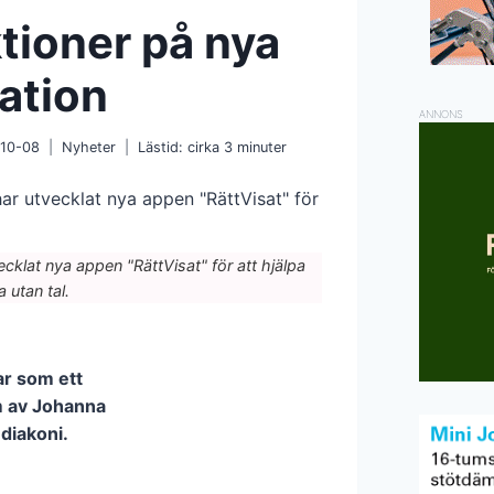
tioner på nya
ation
ANNONS
10-08
Nyheter
Lästid: cirka
3
minuter
klat nya appen "RättVisat" för att hjälpa
 utan tal.
ar som ett
m av Johanna
diakoni.