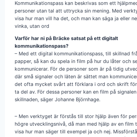
Kommunikationspass kan beskrivas som ett hjälpmed
personer utan tal att uttrycka sin mening. Med verk
visa hur man vill ha det, och man kan säga ja eller nej
vinka, utan ord
Varför har ni på Bräcke satsat på ett digitalt
kommunikationspass?
– Med ett digital kommunikationspass, till skillnad frå
papper, så kan du spela in film på hur du låter och se
kommunicerar. För de personer som är på tidig utvec
där små signaler och läten är sättet man kommunicer
det ofta mycket svårt att förklara i ord och skrift f
ta del av. För dessa personer kan en film på signalen
skillnaden, säger Johanne Björnhage.
– Men verktyget är förstås till stor hjälp även för pe
högre utvecklingsnivå, då man med hjälp av en film t
visa hur man säger till exempel ja och nej. Missförs