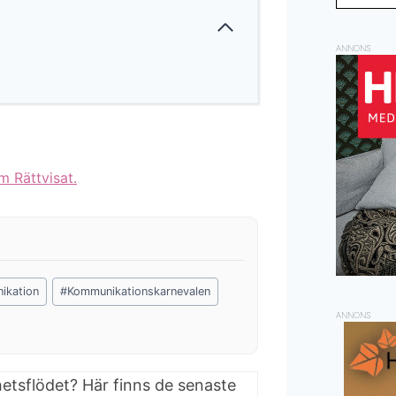
ANNONS
m Rättvisat.
ikation
#
Kommunikationskarnevalen
ANNONS
hetsflödet? Här finns de senaste