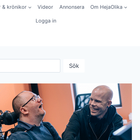
r & krönikor
Videor
Annonsera
Om HejaOlika
Logga in
Sök