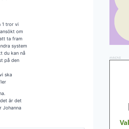
 1 tror vi
 ansökt om
att ta fram
andra system
t du kan nå
ANNONS
st på den
vi ska
ler
na.
 det är det
er Johanna