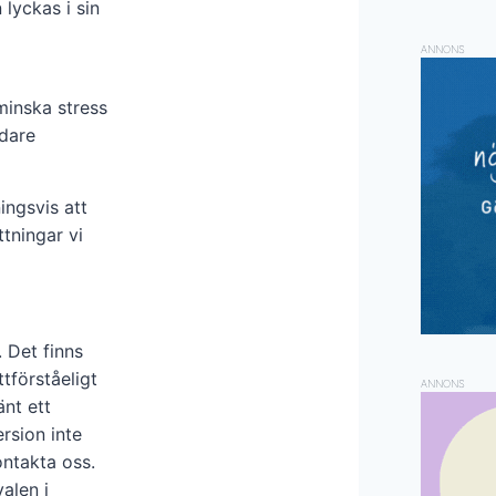
lyckas i sin
ANNONS
minska stress
ndare
ingsvis att
tningar vi
 Det finns
tförståeligt
ANNONS
änt ett
rsion inte
ntakta oss.
alen i