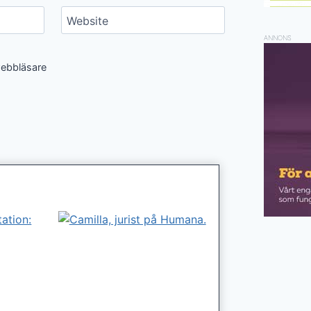
Website
ANNONS
webbläsare