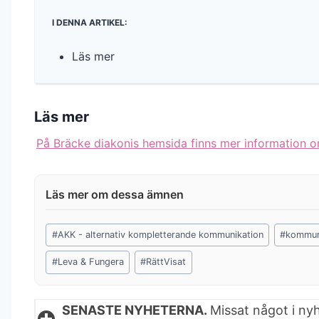
I DENNA ARTIKEL:
Läs mer
Läs mer
På Bräcke diakonis hemsida finns mer information o
Post
#
AKK - alternativ kompletterande kommunikation
#
kommun
Tags:
#
Leva & Fungera
#
RättVisat
SENASTE NYHETERNA.
Missat något i ny