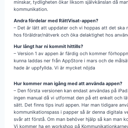
minskar, tydligheten ökar liksom självkänslan då man 
kommunikation.
Andra fördelar med RättVisat-appen?
– Det är lätt att uppdater och vi hoppas att det ska 
hos föräldrar/nätverk och öka delaktighet hos anvä
Hur långt har ni kommit hittills?
– Version 1 av appen är färdig och kommer förhoppn
kunna laddas ner från AppStore i mars och de målsät
hade är uppfyllda. Vi är mycket nöjda
Hur kommer man igång med att använda appen?
– Den första versionen kan endast användas på iPad.
ingen manual då vi utformat den på ett enkelt och lät
sätt. Det finns tips inuti appen. Har man tidigare anv
kommunikationspass i papper så är denna digitala ve
svår att förstå. Om man behöver hjälp så kan man ko
Vi kommer ha en workshop på Kommunikationkarnev