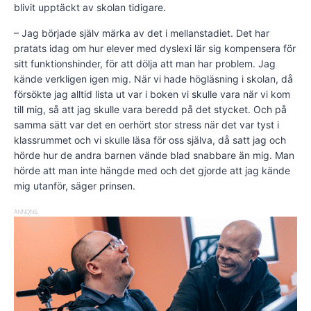
blivit upptäckt av skolan tidigare.
– Jag började själv märka av det i mellanstadiet. Det har
pratats idag om hur elever med dyslexi lär sig kompensera för
sitt funktionshinder, för att dölja att man har problem. Jag
kände verkligen igen mig. När vi hade högläsning i skolan, då
försökte jag alltid lista ut var i boken vi skulle vara när vi kom
till mig, så att jag skulle vara beredd på det stycket. Och på
samma sätt var det en oerhört stor stress när det var tyst i
klassrummet och vi skulle läsa för oss själva, då satt jag och
hörde hur de andra barnen vände blad snabbare än mig. Man
hörde att man inte hängde med och det gjorde att jag kände
mig utanför, säger prinsen.
ANNONS