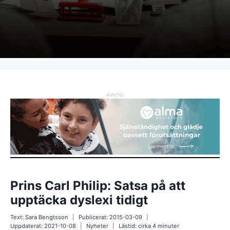
ANNONS
Prins Carl Philip: Satsa på att
upptäcka dyslexi tidigt
Text:
Sara Bengtsson
Publicerat:
2015-03-09
Uppdaterat:
2021-10-08
Nyheter
Lästid: cirka
4
minuter