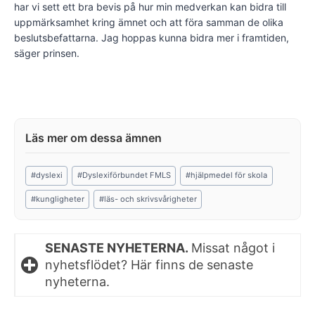
har vi sett ett bra bevis på hur min medverkan kan bidra till
uppmärksamhet kring ämnet och att föra samman de olika
beslutsbefattarna. Jag hoppas kunna bidra mer i framtiden,
säger prinsen.
Post
#
dyslexi
#
Dyslexiförbundet FMLS
#
hjälpmedel för skola
Tags:
#
kungligheter
#
läs- och skrivsvårigheter
SENASTE NYHETERNA.
Missat något i
nyhetsflödet? Här finns de senaste
nyheterna.