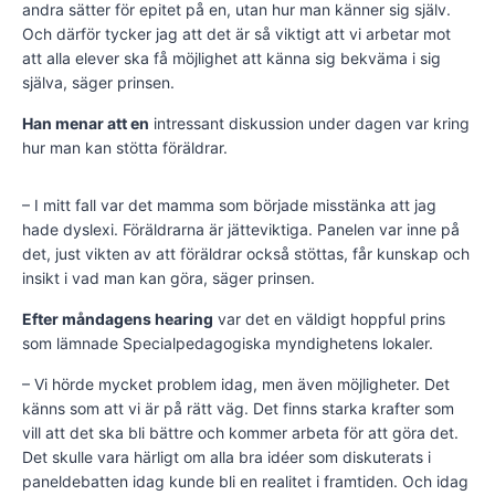
andra sätter för epitet på en, utan hur man känner sig själv.
Och därför tycker jag att det är så viktigt att vi arbetar mot
att alla elever ska få möjlighet att känna sig bekväma i sig
själva, säger prinsen.
Han menar att en
intressant diskussion under dagen var kring
hur man kan stötta föräldrar.
– I mitt fall var det mamma som började misstänka att jag
hade dyslexi. Föräldrarna är jätteviktiga. Panelen var inne på
det, just vikten av att föräldrar också stöttas, får kunskap och
insikt i vad man kan göra, säger prinsen.
Efter måndagens hearing
var det en väldigt hoppful prins
som lämnade Specialpedagogiska myndighetens lokaler.
– Vi hörde mycket problem idag, men även möjligheter. Det
känns som att vi är på rätt väg. Det finns starka krafter som
vill att det ska bli bättre och kommer arbeta för att göra det.
Det skulle vara härligt om alla bra idéer som diskuterats i
paneldebatten idag kunde bli en realitet i framtiden. Och idag