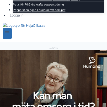
Paus för Föräldrakrafts papperstidning
Papperstidningen Föräldrakraft som pdf
Logga in
ANNONS