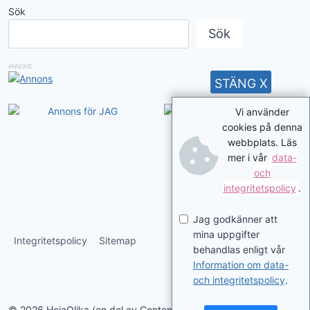
Sök
Sök
ANNONS
STÄNG X
Vi använder
cookies på denna
webbplats. Läs
mer i vår
data-
och
integritetspolicy
.
Jag godkänner att
mina uppgifter
Integritetspolicy
Sitemap
behandlas enligt vår
Information om data-
och integritetspolicy
.
© 2026 HejaOlika (en del av Contentverkstan.se)