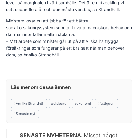
lever på marginalen i vårt samhälle. Det är en utveckling vi
sett sedan flera år och den måste vändas, sa Strandhäll.
Ministern lovar nu att jobba för ett bättre
socialförsäkringssystem som tar tillvara människors behov och
där man inte faller mellan stolarna.
– Mitt arbete som minister går ut på att vi ska ha trygga
försäkringar som fungerar på ett bra sätt när man behöver
dem, sa Annika Strandhäll.
Post
#
Annika Strandhäll
#
diakoner
#
ekonomi
#
fattigdom
Tags:
#
Senaste nytt
SENASTE NYHETERNA.
Missat något i