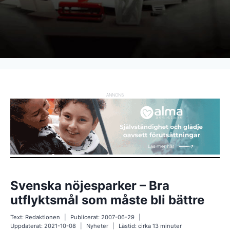
ANNONS
Svenska nöjesparker – Bra
utflyktsmål som måste bli bättre
Text:
Redaktionen
Publicerat:
2007-06-29
Uppdaterat:
2021-10-08
Nyheter
Lästid: cirka
13
minuter