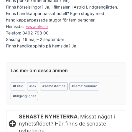
Finns punktskriftinformation? Nej.
Finns hörselslingor? Ja, i filmsalen i Astrid Lindgrengården.
Finns handikappanpassat hotell? Egen stugby med
handikappanpassade stugor för fem personer.
Hemsida:
www.alv.se
Telefon: 0492-798 00
Säsong: 16 maj – 2 september
Finns handikappinfo på hemsida? Ja.
Post
#
Fritid
#
lek
#
semestertips
#
Tema: Sommar
Tags:
#
tillgänglighet
SENASTE NYHETERNA.
Missat något i
nyhetsflödet? Här finns de senaste
nyheterna.