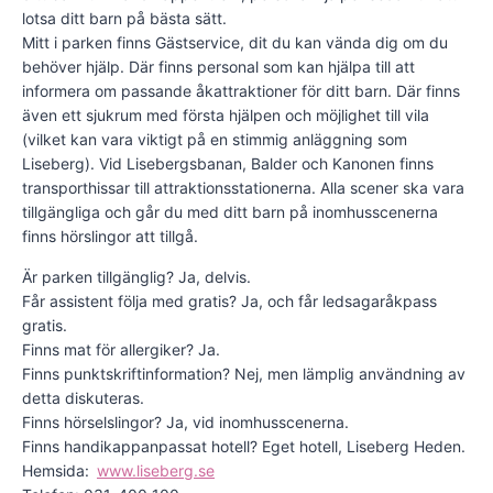
lotsa ditt barn på bästa sätt.
Mitt i parken finns Gästservice, dit du kan vända dig om du
behöver hjälp. Där finns personal som kan hjälpa till att
informera om passande åkattraktioner för ditt barn. Där finns
även ett sjukrum med första hjälpen och möjlighet till vila
(vilket kan vara viktigt på en stimmig anläggning som
Liseberg). Vid Lisebergs­banan, Balder och Kanonen finns
transporthissar till attraktionsstationerna. Alla scener ska vara
tillgängliga och går du med ditt barn på inomhusscenerna
finns hörslingor att tillgå.
Är parken tillgänglig? Ja, delvis.
Får assistent följa med gratis? Ja, och får ledsagaråkpass
gratis.
Finns mat för allergiker? Ja.
Finns punktskriftinformation? Nej, men lämplig användning av
detta diskuteras.
Finns hörselslingor? Ja, vid inomhusscenerna.
Finns handikappanpassat hotell? Eget hotell, Liseberg Heden.
Hemsida:
www.liseberg.se