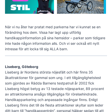
När vi nu åter har pratat med parkerna har vi kunnat se en
förändring hos dem. Vissa har lagt upp utförlig
handikappinformation på sina hemsidor – parker som tidigare
inte hade någon information alls. Och vi ser också ett nytt
intresse för att locka till sig ALLA barn.
Liseberg, Göteborg
Liseberg är Nordens största nöjesfält och här finns 35
åkattraktioner för gammal som ung. I ett tillgänglighetstest
som gjordes av Rädda Barnens testpatrull år 2002 fick
Liseberg högst betyg av 13 testade nöjesparker, 89 procent
av attraktionerna ansågs tillgängliga för rörelsehindrade.
Handikapparkering och anpassade ingångar finns. Enligt
Liseberg finns det till de flesta attraktioner skyltar som leder
ditt barn till ”handikappentrén”, personal hjälper sedan till att