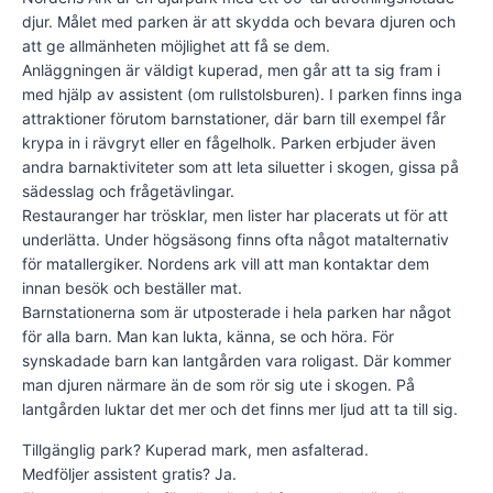
djur. Målet med parken är att skydda och bevara djuren och
att ge allmänheten möjlighet att få se dem.
Anläggningen är väldigt kuperad, men går att ta sig fram i
med hjälp av assistent (om rullstolsburen). I parken finns inga
attraktioner förutom barnstationer, där barn till exempel får
krypa in i rävgryt eller en fågelholk. Parken erbjuder även
andra barnaktiviteter som att leta siluetter i skogen, gissa på
sädesslag och frågetävlingar.
Restauranger har trösklar, men lister har placerats ut för att
underlätta. Under högsäsong finns ofta något matalternativ
för matallergiker. Nordens ark vill att man kontaktar dem
innan besök och beställer mat.
Barnstationerna som är utposterade i hela parken har något
för alla barn. Man kan lukta, känna, se och höra. För
synskadade barn kan lantgården vara roligast. Där kommer
man djuren närmare än de som rör sig ute i skogen. På
lantgården luktar det mer och det finns mer ljud att ta till sig.
Tillgänglig park? Kuperad mark, men asfalterad.
Medföljer assistent gratis? Ja.