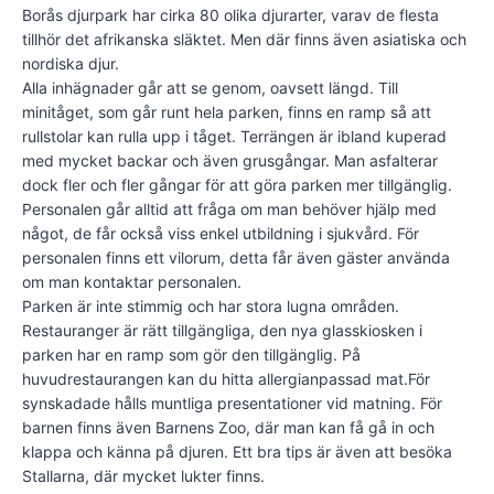
Borås djurpark har cirka 80 olika djurarter, varav de flesta
tillhör det afrikanska släktet. Men där finns även asiatiska och
nordiska djur.
Alla inhägnader går att se genom, oavsett längd. Till
minitåget, som går runt hela parken, finns en ramp så att
rullstolar kan rulla upp i tåget. Terrängen är ibland kuperad
med mycket backar och även grusgångar. Man asfalterar
dock fler och fler gångar för att göra parken mer tillgänglig.
Personalen går alltid att fråga om man behöver hjälp med
något, de får också viss enkel utbildning i sjukvård. För
personalen finns ett vilorum, detta får även gäster använda
om man kontaktar personalen.
Parken är inte stimmig och har stora lugna områden.
Restauranger är rätt tillgängliga, den nya glasskiosken i
parken har en ramp som gör den tillgänglig. På
huvudrestaurangen kan du hitta allergianpassad mat.För
synskadade hålls muntliga presentationer vid matning. För
barnen finns även Barnens Zoo, där man kan få gå in och
klappa och känna på djuren. Ett bra tips är även att besöka
Stallarna, där mycket lukter finns.