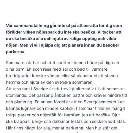
Vår sammanställning går inte ut på att berätta för dig som
förälder vilken nöjespark du inte ska besöka. Vi tycker att
du ska besöka alla och njuta av roliga upptåg och vilda
nöjen. Men vi vill hjälpa dig att planera innan du besöker
parkerna.
Sommaren är här och det spritter i benen både på dig och
dina barn. En skön resa med sol och bad till varmare
breddgrader kanske väntar, eller så planerar ni att stanna
hemma och njuta av den svenska sommaren.
Att resa runt i Sverige är ett trevligt alternativ till att semestra
utomlands. Det passar plånboken bättre och kräver mindre tid
och planering. En annan fördel är att en Sverigesemester kan
kännas lugnare och mindre kaotisk. I sommar finns en mängd
roliga parker och nöjesfält för barnfamiljen att besöka. Djur
ska klappas, berg- och dalbanor testas och sockervadd ätas.
Här finns något för alla, menar parkerna. Men hur står det