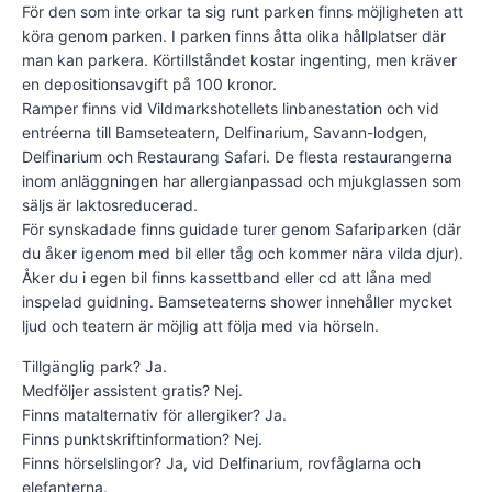
För den som inte orkar ta sig runt parken finns möjligheten att
köra genom parken. I parken finns åtta olika hållplatser där
man kan parkera. Körtillståndet kostar ingenting, men kräver
en depositionsavgift på 100 kronor.
Ramper finns vid Vildmarkshotellets linbanestation och vid
entréerna till Bamseteatern, Delfinarium, Savann-lodgen,
Delfinarium och Restaurang Safari. De flesta restaurangerna
inom anläggningen har allergianpassad och mjukglassen som
säljs är laktosreducerad.
För synskadade finns guidade turer genom Safariparken (där
du åker igenom med bil eller tåg och kommer nära vilda djur).
Åker du i egen bil finns kassettband eller cd att låna med
inspelad guidning. Bamseteaterns shower innehåller mycket
ljud och teatern är möjlig att följa med via hörseln.
Tillgänglig park? Ja.
Medföljer assistent gratis? Nej.
Finns matalternativ för allergiker? Ja.
Finns punktskriftinformation? Nej.
Finns hörselslingor? Ja, vid Delfinarium, rovfåglarna och
elefanterna.