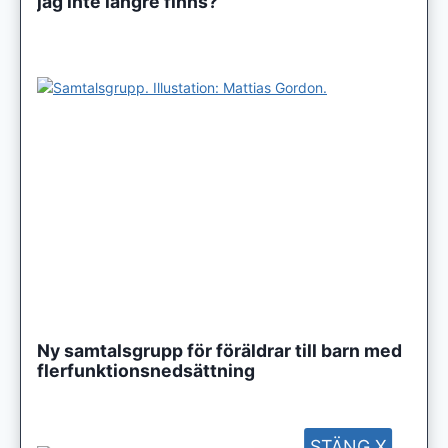
jag inte längre finns?
Ny samtalsgrupp för föräldrar till barn med
flerfunktionsnedsättning
STÄNG X