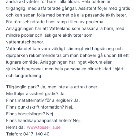
andra aktiviteter för barn i alla åldrar. Hela parken är
tillgänglig, med asfalterade gångar. Assistent följer med gratis
och kan sedan följa med barnet på alla passande aktiviteter.
För rörelsehindrade finns ramp till en av poolerna.
Anläggningen har ett Vattenland som passar alla barn, med
mindre pooler och läskigare aktiviteter som
vattenrutschbanor.
Vattenlandet kan vara väldigt stimmigt vid högsäsong och
djurparken rekommenderas om man behöver gå undan till ett
lugnare område. Anläggningen har inget vilorum eller
sjukvårdspersonal, men hela personalen blir utbildad i hjärt-
och lungräddning.
Tillgänglig park? Ja, men inte alla attraktioner.
Medföljer assistent gratis? Ja.
Finns matalternativ för allergiker? Ja.
Finns punktskriftinformation? Nej.
Finns hörselslingor? Nej.
Finns handikappanpassat hotell? Nej.
Hemsida:
www.tosselilla.se
Telefon: 0417-140 40