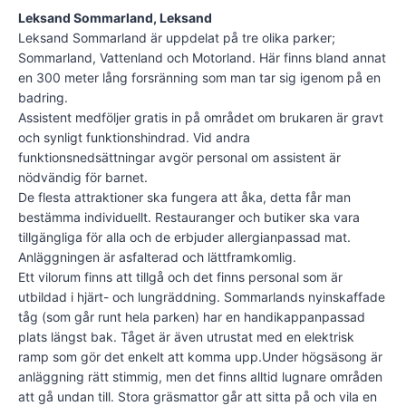
Leksand Sommarland, Leksand
Leksand Sommarland är uppdelat på tre olika parker;
Sommarland, Vattenland och Motorland. Här finns bland annat
en 300 meter lång forsränning som man tar sig igenom på en
badring.
Assistent medföljer gratis in på området om brukaren är gravt
och synligt funktionshindrad. Vid andra
funktionsnedsättningar avgör personal om assistent är
nödvändig för barnet.
De flesta attraktioner ska fungera att åka, detta får man
bestämma individuellt. Restauranger och butiker ska vara
tillgängliga för alla och de erbjuder allergianpassad mat.
Anläggningen är asfalterad och lättframkomlig.
Ett vilorum finns att tillgå och det finns personal som är
utbildad i hjärt- och lungräddning. Sommarlands nyinskaffade
tåg (som går runt hela parken) har en handikappanpassad
plats längst bak. Tåget är även utrustat med en elektrisk
ramp som gör det enkelt att komma upp.Under högsäsong är
anläggning rätt stimmig, men det finns alltid lugnare områden
att gå undan till. Stora gräsmattor går att sitta på och vila en