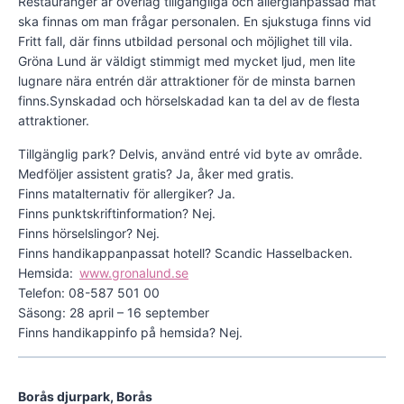
Restauranger är överlag tillgängliga och allergianpassad mat
ska finnas om man frågar personalen. En sjukstuga finns vid
Fritt fall, där finns utbildad personal och möjlighet till vila.
Gröna Lund är väldigt stimmigt med mycket ljud, men lite
lugnare nära entrén där attraktioner för de minsta barnen
finns.Synskadad och hörselskadad kan ta del av de flesta
attraktioner.
Tillgänglig park? Delvis, använd entré vid byte av område.
Medföljer assistent gratis? Ja, åker med gratis.
Finns matalternativ för allergiker? Ja.
Finns punktskriftinformation? Nej.
Finns hörselslingor? Nej.
Finns handikappanpassat hotell? Scandic Hasselbacken.
Hemsida:
www.gronalund.se
Telefon: 08-587 501 00
Säsong: 28 april – 16 september
Finns handikappinfo på hemsida? Nej.
Borås djurpark, Borås