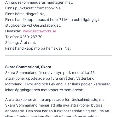
Annars rekommenderas medtagen mat.
Finns punktskriftinformation? Nej.
Finns hörselslingor? Nej.
Finns handikappanpassat hotell? I Mora och tillgängligt
stugboende vid Gesundaberget.
Hemsida:
www.santaworld.se
Telefon: 0250-287 70
Säsong: Året runt.
Finns handikappinfo på hemsida? Nej.
Skara Sommarland, Skara
Skara Sommarland är en äventyrspark med cirka 45
attraktioner uppdelade på fyra områden; Vattenland,
Motorland, Tivoliland och Lekland. Här finns pooler, karuseller,
lekanläggningar och motorsporter som gocart.
Alla attraktioner är inte anpassade för rörelsehindrade, men
Skara Sommarland menar att alla nya attraktioner byggs
anpassade. Den som har en funktionsnedsättning erbjuds att
slippa återköa och kan åka två gånger på en attraktion.