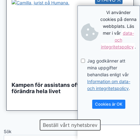
Vi använder
cookies på denna
webbplats. Läs
mer i vår
data-
och
integritetspolicy
.
Jag godkänner att
mina uppgifter
behandlas enligt vår
Information om data-
Kampen för assistans ofta lång – men kan
och integritetspolicy
.
förändra hela livet
Cookies är OK
Beställ vårt nyhetsbrev
Sök