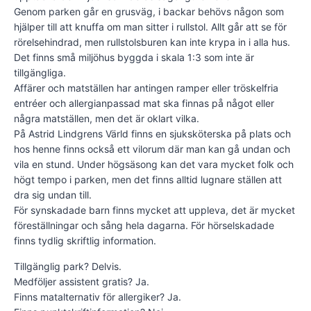
Genom parken går en grusväg, i backar behövs någon som
hjälper till att knuffa om man sitter i rullstol. Allt går att se för
rörelsehindrad, men rullstolsburen kan inte krypa in i alla hus.
Det finns små miljöhus byggda i skala 1:3 som inte är
tillgängliga.
Affärer och matställen har antingen ramper eller tröskelfria
entréer och allergianpassad mat ska finnas på något eller
några matställen, men det är oklart vilka.
På Astrid Lindgrens Värld finns en sjuksköterska på plats och
hos henne finns också ett vilorum där man kan gå undan och
vila en stund. Under högsäsong kan det vara mycket folk och
högt tempo i parken, men det finns alltid lugnare ställen att
dra sig undan till.
För synskadade barn finns mycket att uppleva, det är mycket
föreställningar och sång hela dagarna. För hörselskadade
finns tydlig skriftlig information.
Tillgänglig park? Delvis.
Medföljer assistent gratis? Ja.
Finns matalternativ för allergiker? Ja.