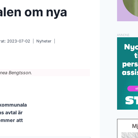
alen om nya
ANNONS
at:
2023-07-02
Nyheter
nnea Bengtsson.
de kommunala
s avtal är
kommer att