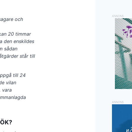
ANNONS
dsagare och
 kan 20 timmar
la den enskildes
om sådan
åtgärder står till
pgå till 24
de vilan
, vara
ammanlagda
ANNONS
 HÖK?