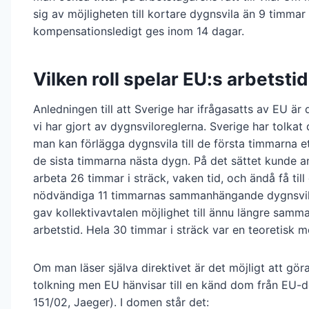
sig av möjligheten till kortare dygnsvila än 9 timmar
kompensationsledigt ges inom 14 dagar.
Vilken roll spelar EU:s arbetsti
Anledningen till att Sverige har ifrågasatts av EU är 
vi har gjort av dygnsviloreglerna. Sverige har tolkat 
man kan förlägga dygnsvila till de första timmarna 
de sista timmarna nästa dygn. På det sättet kunde a
arbeta 26 timmar i sträck, vaken tid, och ändå få till
nödvändiga 11 timmarnas sammanhängande dygnsvi
gav kollektivavtalen möjlighet till ännu längre sam
arbetstid. Hela 30 timmar i sträck var en teoretisk mö
Om man läser själva direktivet är det möjligt att gör
tolkning men EU hänvisar till en känd dom från EU-
151/02, Jaeger). I domen står det: