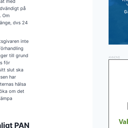
ndat med
ödvändigt på
l. Om
länge, dvs 24
sgivaren inte
förhandling
ger till grund
ANNONS
s för
itt slut ska
lsen har
ternas hälsa
söka om det
llämpa
ligt PAN