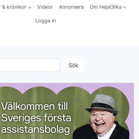
r & krönikor
Videor
Annonsera
Om HejaOlika
Logga in
Sök