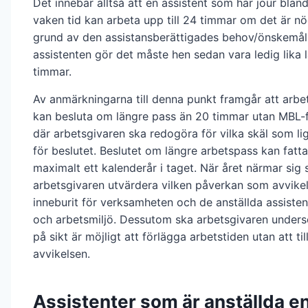
Det innebär alltså att en assistent som har jour bla
vaken tid kan arbeta upp till 24 timmar om det är n
grund av den assistansberättigades behov/önskemå
assistenten gör det måste hen sedan vara ledig lika 
timmar.
Av anmärkningarna till denna punkt framgår att arbet
kan besluta om längre pass än 20 timmar utan MBL-
där arbetsgivaren ska redogöra för vilka skäl som lig
för beslutet. Beslutet om längre arbetspass kan fatta
maximalt ett kalenderår i taget. När året närmar sig s
arbetsgivaren utvärdera vilken påverkan som avvike
inneburit för verksamheten och de anställda assisten
och arbetsmiljö. Dessutom ska arbetsgivaren under
på sikt är möjligt att förlägga arbetstiden utan att ti
avvikelsen.
Assistenter som är anställda en