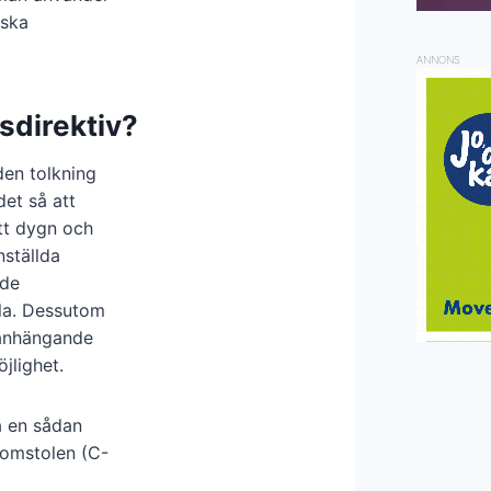
 ska
ANNONS
dsdirektiv?
den tolkning
det så att
ett dygn och
nställda
 de
la. Dessutom
manhängande
jlighet.
a en sådan
domstolen (C-