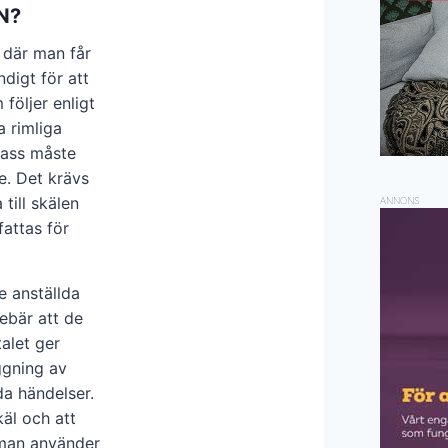
AN?
e där man får
digt för att
 följer enligt
a rimliga
spass måste
. Det krävs
till skälen
ANNONS
fattas för
e anställda
nebär att de
alet ger
ggning av
da händelser.
käl och att
m man använder