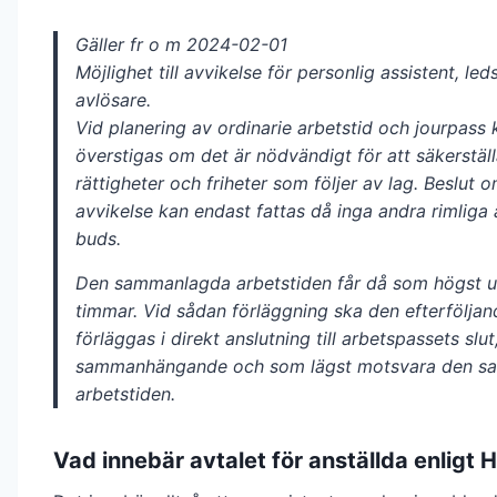
Gäller fr o m 2024-02-01
Möjlighet till avvikelse för personlig assistent, le
avlösare.
Vid planering av ordinarie arbetstid och jourpass
överstigas om
det är nödvändigt för att säkerstäl
rättigheter och friheter som
följer av lag. Beslut 
avvikelse kan endast fattas då inga andra rimliga
buds.
Den sammanlagda arbetstiden får då som högst up
timmar. Vid sådan
förläggning ska den efterföljan
förläggas i direkt anslutning till
arbetspassets slut
sammanhängande och som lägst motsvara den
s
arbetstiden.
Vad innebär avtalet för anställda enligt