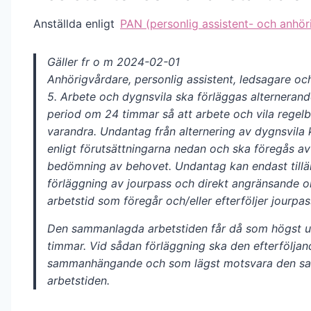
Anställda enligt
PAN (personlig assistent- och anhör
Gäller fr o m 2024-02-01
Anhörigvårdare, personlig assistent, ledsagare oc
5. Arbete och dygnsvila ska förläggas alternerand
period om 24 timmar så att arbete och vila regelb
varandra. Undantag från alternering av dygnsvila
enligt förutsättningarna nedan och ska föregås a
bedömning av behovet. Undantag kan endast till
förläggning av jourpass och direkt angränsande o
arbetstid som föregår och/eller efterföljer jourpas
Den sammanlagda arbetstiden får då som högst up
timmar. Vid sådan förläggning ska den efterföljan
sammanhängande och som lägst motsvara den s
arbetstiden.