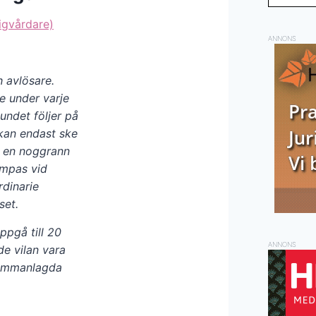
igvårdare)
ANNONS
h avlösare.
e under varje
undet följer på
 kan endast ske
v en noggrann
ämpas vid
rdinarie
set.
pgå till 20
ANNONS
de vilan vara
ammanlagda