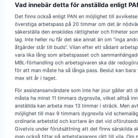
Vad innebär detta för anställda enligt P
Det finns också enligt PAN en möjlighet till avvikels
överstiga arbetspass på 20 timmar om det är nödvän
säkerställa den enskildes rättigheter och friheter som
lag. Inte heller nu får det ske annat än om ”inga andr
åtgärder står till buds”. Vilan efter ett sådant arbet
vara lika lång som arbetspasset och sammanhängade
MBL-förhandling och arbetsgivaren ska där redogöra 
för att man måste ha så långa pass. Beslut kan bara 
max ett år i taget.
För assistansanvändare som inte har jour gäller att d
måsta ha minst 11 timmars dygnsvila, vilket alltså in
anställda kan arbeta max 13 timmar i sträck. Men avt
möjlighet till max 9 timmars dygnsvila vid schemalä
ordinarie arbetstid och kortare än det vid oförutsed
Givetvis under förutsättning att det finns särskilda s
man också tittar på arbetstagarens rätt till vila. O