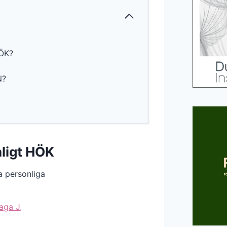
HÖK?
N?
nligt HÖK
a personliga
aga J,