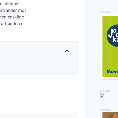
delaktighet
 invänder mot
ANNONS
den enskilde
förbunden i
ANNONS
ANNONS