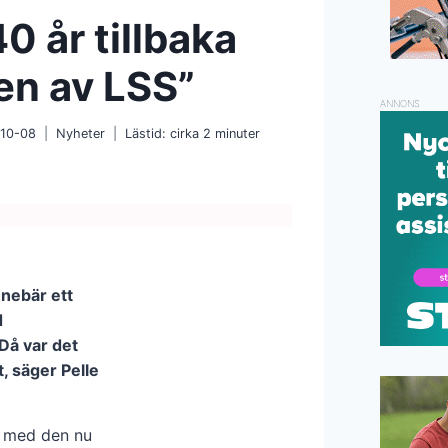
40 år tillbaka
en av LSS”
ANNONS
10-08
Nyheter
Lästid: cirka
2
minuter
nnebär ett
d
Då var det
, säger Pelle
l med den nu