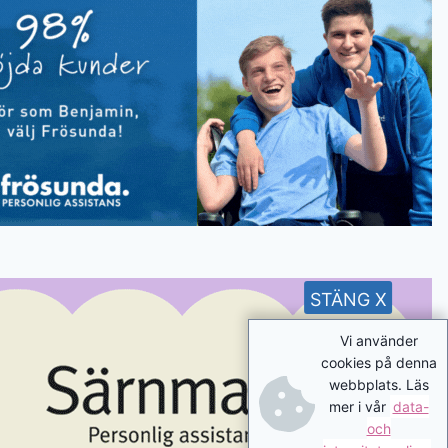
STÄNG X
Vi använder
cookies på denna
webbplats. Läs
mer i vår
data-
och