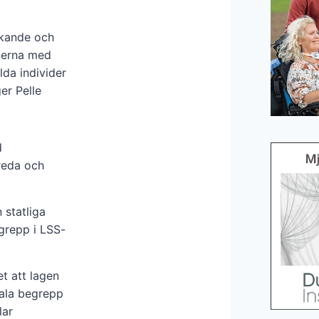
ickande och
onerna med
lda individer
er Pelle
d
treda och
 statliga
grepp i LSS-
et att lagen
rala begrepp
lar