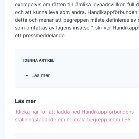
exempelvis om rätten till jämlika levnadsvillkor, full 
och att kunna leva som andra. Handikappförbunden
detta och menar att begreppen måste definieras av 
som omfattas av lagens insatser”, skriver Handikapp
ett pressmeddelande.
I DENNA ARTIKEL:
Läs mer
Läs mer
Klicka här för att ladda ned Handikappförbundens
ställningstagande om centrala begrepp inom LSS.