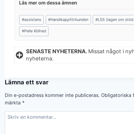
Post
#
assistans
#
Handikappförbunden
#
LSS (lagen om stöd 
Tags:
#
Pelle Kölhed
SENASTE NYHETERNA.
Missat något i ny
nyheterna.
Lämna ett svar
Din e-postadress kommer inte publiceras.
Obligatoriska f
märkta
*