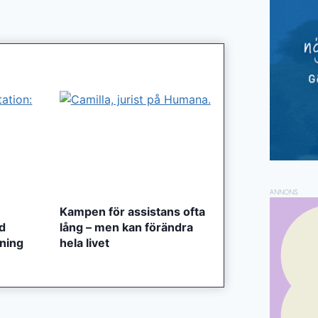
ANNONS
Kampen för assistans ofta
ed
lång – men kan förändra
tning
hela livet