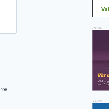
ANNONS
enna
ANNONS