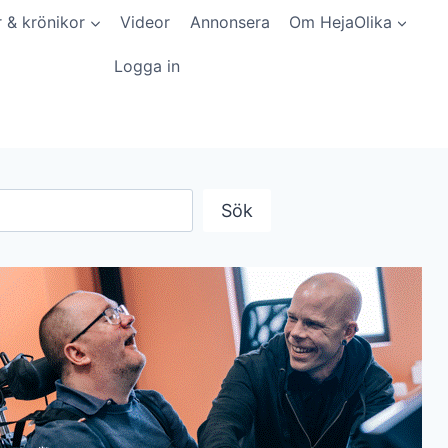
r & krönikor
Videor
Annonsera
Om HejaOlika
Logga in
Sök