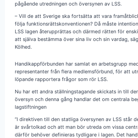
pågående utredningen och översynen av LSS.
– Vill de att Sverige ska fortsätta att vara framåtbl
följa funktionsrättskonventionen? Då måste intenti
LSS lagen återupprättas och därmed rätten för enski
att själva bestämma över sina liv och sin vardag, säg
Kölhed.
Handikappförbunden har samlat en arbetsgrupp me
representanter från flera medlemsförbund, för att u
löpande rapportera frågor som rör LSS.
Nu har ett andra ställningstagande skickats in till den
översyn och denna gång handlar det om centrala be
lagstiftningen
”I direktiven till den statliga översynen av LSS står d
är svårtolkad och att man bör utreda om vissa cent
därför behöver definieras tydligare i lagen. Det hand