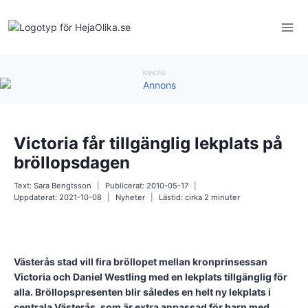
Skip
to
content
ANNONS
Victoria får tillgänglig lekplats på
bröllopsdagen
Text:
Sara Bengtsson
Publicerat:
2010-05-17
Uppdaterat:
2021-10-08
Nyheter
Lästid: cirka
2
minuter
Västerås stad vill fira bröllopet mellan kronprinsessan
Victoria och Daniel Westling med en lekplats tillgänglig för
alla. Bröllopspresenten blir således en helt ny lekplats i
centrala Västerås, som är extra anpassad för barn med