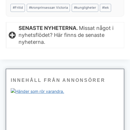
Post
#
Fritid
#
kronprinsessan Victoria
#
kungligheter
#
lek
Tags:
SENASTE NYHETERNA.
Missat något i
nyhetsflödet? Här finns de senaste
nyheterna.
INNEHÅLL FRÅN ANNONSÖRER