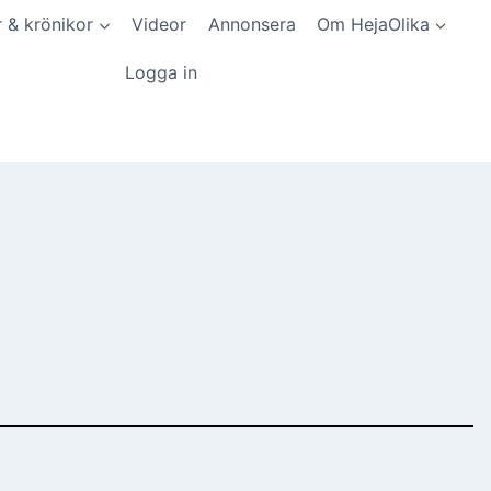
r & krönikor
Videor
Annonsera
Om HejaOlika
Logga in