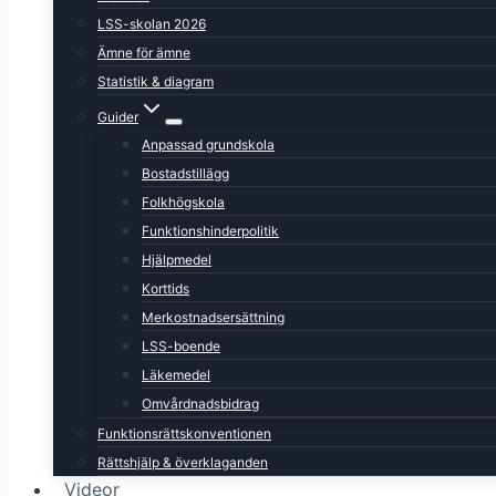
LSS-skolan 2026
Ämne för ämne
Statistik & diagram
Guider
Anpassad grundskola
Bostadstillägg
Folkhögskola
Funktionshinderpolitik
Hjälpmedel
Korttids
Merkostnadsersättning
LSS-boende
Läkemedel
Omvårdnadsbidrag
Funktionsrättskonventionen
Rättshjälp & överklaganden
Videor