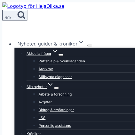
Skip
to
Sök ...
content
Nyheter, guider & krönikor
Aktuella frågor
Rättshjälp & överklaganden
Återkrav
Sällsynta diagnoser
Alla nyheter
Arbete & försörjning
Avgifter
Bidrag & ersättningar
LSS
Personlig assistans
Krönikor