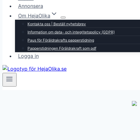
Annonsera
Om HejaOlika
Kontakta oss | Beställ nyhetsbrev
Information om data- och integritetspolicy (GDPR)
Paus för Föräldrakrafts papperstidning
Papperstidningen Föräldrakraft som pdf
Logga in