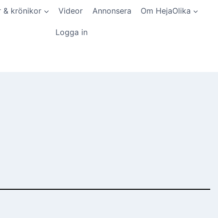
r & krönikor
Videor
Annonsera
Om HejaOlika
Logga in