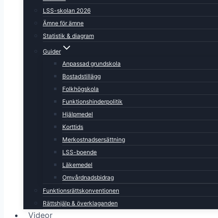
LSS-skolan 2026
Ämne för ämne
Statistik & diagram
Guider
Anpassad grundskola
Bostadstillägg
Folkhögskola
Funktionshinderpolitik
Hjälpmedel
Korttids
Merkostnadsersättning
LSS-boende
Läkemedel
Omvårdnadsbidrag
Funktionsrättskonventionen
Rättshjälp & överklaganden
Videor