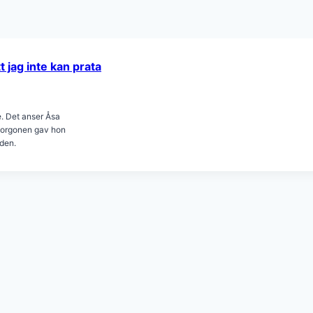
 jag inte kan prata
e. Det anser Åsa
smorgonen gav hon
rden.