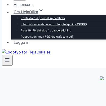
Annonsera
Om HejaOlika
Kontakta oss | Beställ nyhetsbrev
Information om data- och integritetspolicy (GDPR)
Paus för Föräldrakrafts papperstidning
Papperstidningen Föräldrakraft som pdf
Logga in