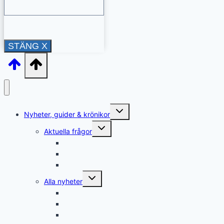
STÄNG X
Toggle
Nyheter, guider & krönikor
child
menu
Toggle
Aktuella frågor
child
menu
Rättshjälp & överklaganden
Återkrav
Sällsynta diagnoser
Toggle
Alla nyheter
child
menu
Arbete & försörjning
Avgifter
Bidrag & ersättningar