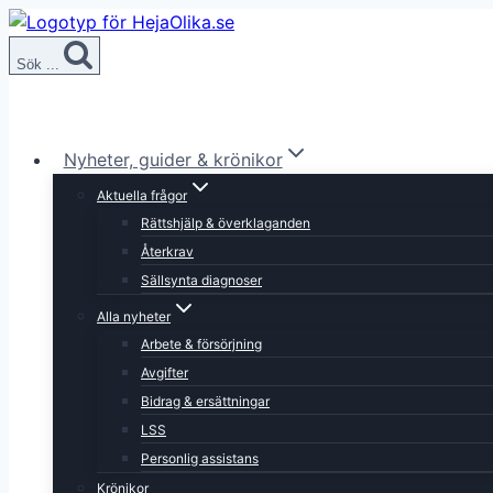
Skip
to
Sök ...
content
Nyheter, guider & krönikor
Aktuella frågor
Rättshjälp & överklaganden
Återkrav
Sällsynta diagnoser
Alla nyheter
Arbete & försörjning
Avgifter
Bidrag & ersättningar
LSS
Personlig assistans
Krönikor