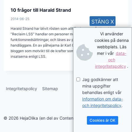
10 frågor till Harald Strand
2014-06-25
STÄNG X
Harald Strand har blivit rösten som allt fler lyssnar på. Hans blogg
Vi använder
”Reclaim LSS” handlar om personer med stora
funktionsnedsättningar, och läses av politiker, jurister och
cookies på denna
handläggare. En av påhejarna är Karl Grunewald som berömmer
webbplats. Läs
bloggen som motvikt till de krafter som försöker begränsa
mer i vår
data-
insatserna enligt LSS.
och
integritetspolicy
.
Jag godkänner att
mina uppgifter
Integritetspolicy
Sitemap
behandlas enligt vår
Information om data-
och integritetspolicy
.
© 2026 HejaOlika (en del av Contentverkstan.se)
Cookies är OK