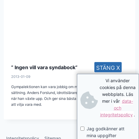
” Ingen vill vara syndabock”
STÄNG X
2013-01-09
Vi använder
Gympalektionen kan vara jobbig om man har en funktionsned­
cookies på denna
sättning. Anders Forslund, idrottslärare i rullstol, berättar hur det var
webbplats. Läs
när han växte upp. Och ger sina bästa tips på hur man kan få alla
mer i vår
data-
att vilja vara med.
och
integritetspolicy
.
Jag godkänner att
mina uppgifter
Integritetspolicy
Sitemap