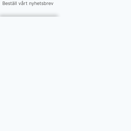
Beställ vårt nyhetsbrev
Vi använder cookies på
denna webbplats. Läs mer
i vår
data- och
integritetspolicy
.
Jag godkänner att
mina uppgifter
behandlas enligt vår