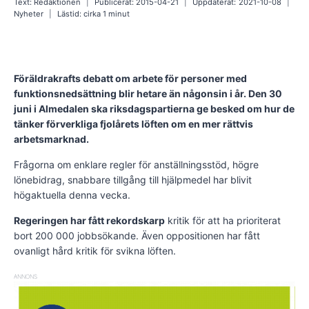
Text:
Redaktionen
Publicerat:
2015-04-21
Uppdaterat:
2021-10-08
Nyheter
Lästid: cirka
1
minut
Föräldrakrafts debatt om arbete för personer med
funktionsnedsättning blir hetare än någonsin i år. Den 30
juni i Almedalen ska riksdagspartierna ge besked om hur de
tänker förverkliga fjolårets löften om en mer rättvis
arbetsmarknad.
Frågorna om enklare regler för anställningsstöd, högre
lönebidrag, snabbare tillgång till hjälpmedel har blivit
högaktuella denna vecka.
Regeringen har fått rekordskarp
kritik för att ha prioriterat
bort 200 000 jobbsökande. Även oppositionen har fått
ovanligt hård kritik för svikna löften.
ANNONS