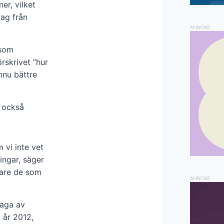
er, vilket
rag från
ANNONS
 som
rskrivet ”hur
nnu bättre
 också
 vi inte vet
ingar, säger
gare de som
ANNONS
laga av
 år 2012,