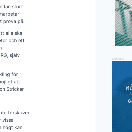
redan stort
amarbetar
t prova på.
tt alla ska
eter och ett
h
RG, själv
ANNONS
kling för
öjligt att
och Stricker
nte förskriver
 vissa
n högt kan