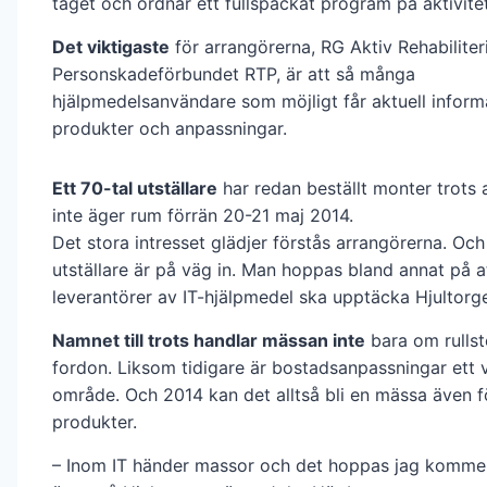
tåget och ordnar ett fullspäckat program på aktivite
Det viktigaste
för arrangörerna, RG Aktiv Rehabilite
Personskadeförbundet RTP, är att så många
hjälpmedelsanvändare som möjligt får aktuell infor
produkter och anpassningar.
Ett 70-tal utställare
har redan beställt monter trots a
inte äger rum förrän 20-21 maj 2014.
Det stora intresset glädjer förstås arrangörerna. Och 
utställare är på väg in. Man hoppas bland annat på a
leverantörer av IT-hjälpmedel ska upptäcka Hjultorge
Namnet till trots handlar mässan inte
bara om rullst
fordon. Liksom tidigare är bostadsanpassningar ett v
område. Och 2014 kan det alltså bli en mässa även fö
produkter.
– Inom IT händer massor och det hoppas jag kommer