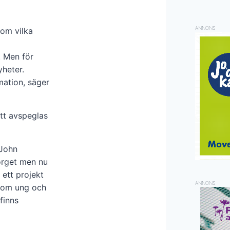
ANNONS
 om vilka
. Men för
yheter.
mation, säger
tt avspeglas
 John
orget men nu
 ett projekt
ANNONS
 som ung och
finns