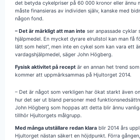
det betyda cykelpriser på 60 000 kronor eller ännu m
måste finansieras av individen själv, kanske med bid
någon fond.
– Det är märkligt att man inte
ser anpassade cyklar
hjälpmedel. En mycket dyrare elrullstol kan man få fö
lätt som helst”, men inte en cykel som kan vara ett ä
vardagshjälpmedel, säger John Högberg.
Fysisk aktivitet på recept
är en annan het trend som
kommer att uppmärksammas på Hjultorget 2014.
– Det är något som verkligen har ökat starkt även om
hur det ser ut bland personer med funktionsnedsättn
John Högberg som hoppas att detta blir ännu vanli
tillhör Hjultorgets målgrupp.
Med många utställare redan klara
blir 2014 års upp
Hjultorget nästan säkert en höjdpunkt. Förra gången,