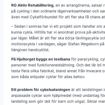
RG Aktiv Rehabilitering
, en av arrangörerna, satsar 
på cykling i den ordinarie lägerverksamheten och s
även med Cykelförbundet för att fler ska få chans at
– Sedan i somras har vi ett projekt som handlar om a
kunna cykla. Hittills har vi anordnat prova på-aktivit
par läger. Målet är att fler ska börja tävlingscykla oc
motionscykla i vardagen, säger Stefan Wegeborn på 
hängiven handcyklist.
På Hjultorget byggs en testbana
för paracykling, cy
personer med funktionsnedsättning. Och det lär bli m
testa flera olika fabrikat, bland annat från Invacare 
som båda erbjuder cyklar för allas behov.
Ett problem för cykelsatsningen
är att landstingen i
anpassade cyklar som hjälpmedel (med undantag för
landsting som gör det för barn och unga). Siktar ma