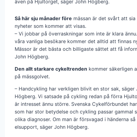
även på Hjultorget, säger John Högberg.
Så här sju månader före
mässan är det svårt att sia
nyheter som kommer att visas.
– Vi jobbar på överraskningar som inte är klara ännu
våra vanliga besökare kommer det alltid att finnas n
Mässor är det bästa och billigaste sättet att få infor
John Högberg.
Den allt starkare cykeltrenden
kommer säkerligen a
på mässgolvet.
– Handcykling har verkligen blivit en stor sak, säger
Högberg. Vi satsade på cykling redan på förra Hjult
är intresset ännu större. Svenska Cykelförbundet har
som har stor betydelse och cykling passar gammal
olika diagnoser. Om man är försvagad i händerna så 
elsupport, säger John Högberg.