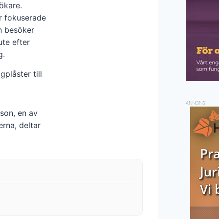
ökare.
er fokuserade
en besöker
ute efter
g.
plåster till
ANNONS
son, en av
rna, deltar