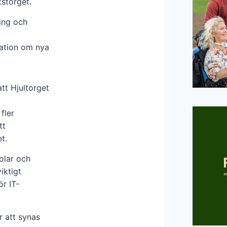
tstorget.
ring och
mation om nya
tt Hjultorget
fler
tt
t.
olar och
iktigt
r IT-
 att synas