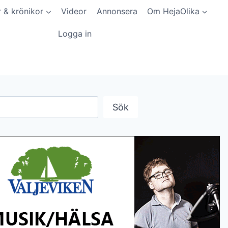
r & krönikor
Videor
Annonsera
Om HejaOlika
Logga in
Sök