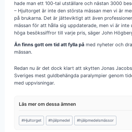
hade man ett 100-tal utställare och nästan 3000 bes
– Hjultorget är inte den största mässan men vi är m
på brukarna. Det är jätteviktigt att även profession
mässan för att hålla sig uppdaterade, men vi är inte 
höga besökssiffror till varje pris, säger John Högber
Än finns gott om tid att fylla på
med nyheter och drag
mässan.
Redan nu är det dock klart att skytten Jonas Jacobs
Sveriges mest guldbehängda paralympier genom tide
med uppvisningar.
Post
#
Hjultorget
#
hjälpmedel
#
hjälpmedelsmässor
Tags: