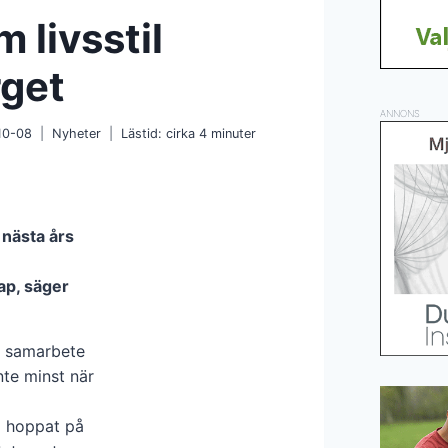
 livsstil
rget
ANNONS
10-08
Nyheter
Lästid: cirka
4
minuter
 nästa års
ap, säger
i samarbete
nte minst när
å hoppat på