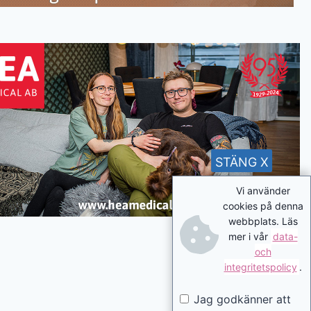
STÄNG X
Vi använder
cookies på denna
webbplats. Läs
mer i vår
data-
och
integritetspolicy
.
Jag godkänner att