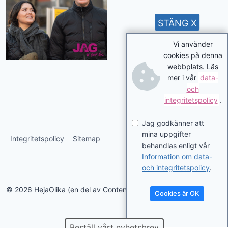
STÄNG X
Vi använder
cookies på denna
webbplats. Läs
mer i vår
data-
och
integritetspolicy
.
Jag godkänner att
mina uppgifter
Integritetspolicy
Sitemap
behandlas enligt vår
Information om data-
och integritetspolicy
.
© 2026 HejaOlika (en del av Contentverkstan.se)
Cookies är OK
Beställ vårt nyhetsbrev